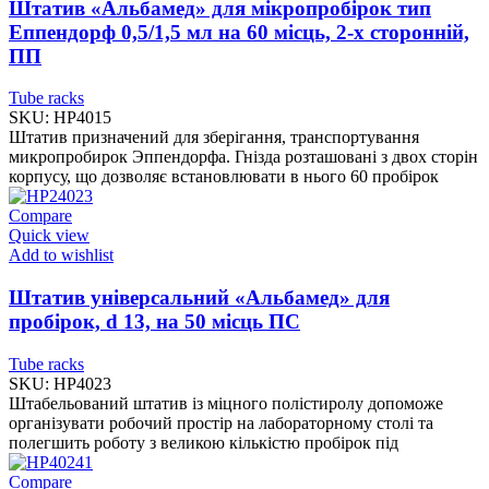
Штатив «Альбамед» для мікропробірок тип
Еппендорф 0,5/1,5 мл на 60 місць, 2-х сторонній,
ПП
Tube racks
SKU:
HP4015
Штатив призначений для зберігання, транспортування
микропробирок Эппендорфа. Гнізда розташовані з двох сторін
корпусу, що дозволяє встановлювати в нього 60 пробірок
Compare
Quick view
Add to wishlist
Штатив універсальний «Альбамед» для
пробірок, d 13, на 50 місць ПС
Tube racks
SKU:
HP4023
Штабельований штатив із міцного полістиролу допоможе
організувати робочий простір на лабораторному столі та
полегшить роботу з великою кількістю пробірок під
Compare