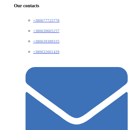
Our contacts
+380677725778
+380639665257
+380639389335
+380632601429