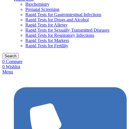
Biochemistry
Prenatal Screening
Rapid Tests for Gastrointestinal Infections
Rapid Tests for Drugs and Alcohol
Rapid Tests for Allergy
Rapid Tests for Sexually Transmitted Diseases
Rapid Tests for Respiratory Infections
Rapid Tests for Markers
Rapid Tests for Fertility
Search
0
Compare
0
Wishlist
Menu