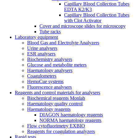
Capillary Blood Collection Tubes
EDTA K2/K3
Capillary Blood Collection Tubes
with Clot Activator
Cover and microscope slides for microscopy
Tube racks
Laboratory equipment
Blood Gas and Electrolyte Analyzers
Urine analysers
ESR analysers
Biochemistry analysers
Glucose and metabolite meters
Haematology analysers
Coagulometers
HemoCue systems
Fluorescence analysers
Reagents and control materials for analysers
Biochemical reagents Monlab
Haematology quality control
Haematology reagents
DIAGON haematology reagents
NORMA haematology reagents
Flow cytofluorimetry EXBIO
Reagents for coagulation analyzers
Rapid tests