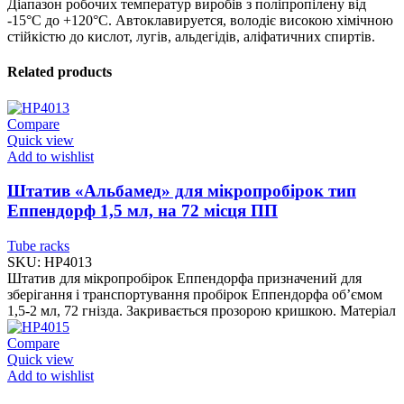
Діапазон робочих температур виробів з поліпропілену від
-15°С до +120°С. Автоклавируется, володіє високою хімічною
стійкістю до кислот, лугів, альдегідів, аліфатичних спиртів.
Related products
Compare
Quick view
Add to wishlist
Штатив «Альбамед» для мікропробірок тип
Еппендорф 1,5 мл, на 72 місця ПП
Tube racks
SKU:
HP4013
Штатив для мікропробірок Еппендорфа призначений для
зберігання і транспортування пробірок Еппендорфа об’ємом
1,5-2 мл, 72 гнізда. Закривається прозорою кришкою. Матеріал
Compare
Quick view
Add to wishlist