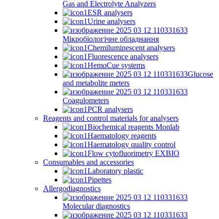
Gas and Electrolyte Analyzers
ESR analysers
Urine analysers
Мікробіологічне обладнання
Chemiluminescent analysers
Fluorescence analysers
HemoCue systems
Glucose
and metabolite meters
Coagulometers
PCR analysers
Reagents and control materials for analysers
Biochemical reagents Monlab
Haematology reagents
Haematology quality control
Flow cytofluorimetry EXBIO
Consumables and accessories
Laboratory plastic
Pipettes
Allergodiagnostics
Molecular diagnostics