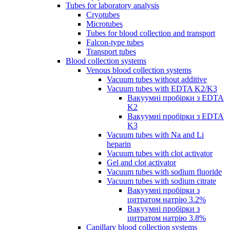
Tubes for laboratory analysis
Cryotubes
Microtubes
Tubes for blood collection and transport
Falcon-type tubes
Transport tubes
Blood collection systems
Venous blood collection systems
Vacuum tubes without additive
Vacuum tubes with EDTA K2/K3
Вакуумні пробірки з EDTA
K2
Вакуумні пробірки з EDTA
K3
Vacuum tubes with Na and Li
heparin
Vacuum tubes with clot activator
Gel and clot activator
Vacuum tubes with sodium fluoride
Vacuum tubes with sodium citrate
Вакуумні пробірки з
цитратом натрію 3.2%
Вакуумні пробірки з
цитратом натрію 3.8%
Capillary blood collection systems