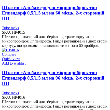
Штатив «Альбамед» для мікропробірок тип
Еппендорф 0,5/1,5 мл на 60 місць, 2-х сторонній,
ПП
Tube racks
SKU:
HP4015
Штатив призначений для зберігання, транспортування
микропробирок Эппендорфа. Гнізда розташовані з двох сторін
корпусу, що дозволяє встановлювати в нього 60 пробірок
Compare
Quick view
Add to wishlist
Штатив «Альбамед» для мікропробірок тип
Еппендорф 0,5/1,5 мл на 96 місць, 2-х сторонній,
ПП
Tube racks
SKU:
HP4016
Штатив призначений для зберігання, транспортування
микропробирок Эппендорфа. Гнізда розташовані з двох сторін