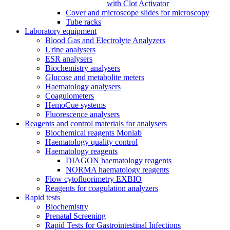
with Clot Activator
Cover and microscope slides for microscopy
Tube racks
Laboratory equipment
Blood Gas and Electrolyte Analyzers
Urine analysers
ESR analysers
Biochemistry analysers
Glucose and metabolite meters
Haematology analysers
Coagulometers
HemoCue systems
Fluorescence analysers
Reagents and control materials for analysers
Biochemical reagents Monlab
Haematology quality control
Haematology reagents
DIAGON haematology reagents
NORMA haematology reagents
Flow cytofluorimetry EXBIO
Reagents for coagulation analyzers
Rapid tests
Biochemistry
Prenatal Screening
Rapid Tests for Gastrointestinal Infections