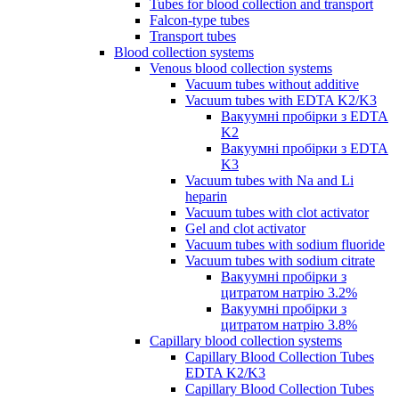
Tubes for blood collection and transport
Falcon-type tubes
Transport tubes
Blood collection systems
Venous blood collection systems
Vacuum tubes without additive
Vacuum tubes with EDTA K2/K3
Вакуумні пробірки з EDTA
K2
Вакуумні пробірки з EDTA
K3
Vacuum tubes with Na and Li
heparin
Vacuum tubes with clot activator
Gel and clot activator
Vacuum tubes with sodium fluoride
Vacuum tubes with sodium citrate
Вакуумні пробірки з
цитратом натрію 3.2%
Вакуумні пробірки з
цитратом натрію 3.8%
Capillary blood collection systems
Capillary Blood Collection Tubes
EDTA K2/K3
Capillary Blood Collection Tubes