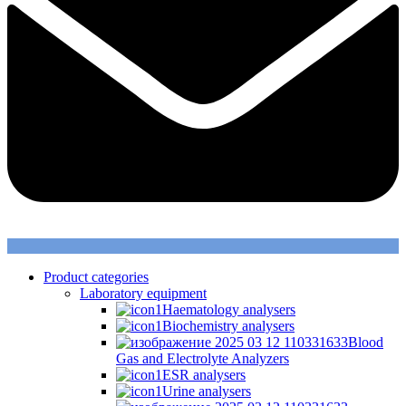
Product categories
Laboratory equipment
Haematology analysers
Biochemistry analysers
Blood
Gas and Electrolyte Analyzers
ESR analysers
Urine analysers