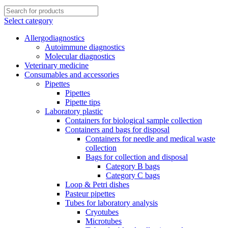
Select category
Allergodiagnostics
Autoimmune diagnostics
Molecular diagnostics
Veterinary medicine
Consumables and accessories
Pipettes
Pipettes
Pipette tips
Laboratory plastic
Containers for biological sample collection
Containers and bags for disposal
Containers for needle and medical waste
collection
Bags for collection and disposal
Category B bags
Category C bags
Loop & Petri dishes
Pasteur pipettes
Tubes for laboratory analysis
Cryotubes
Microtubes