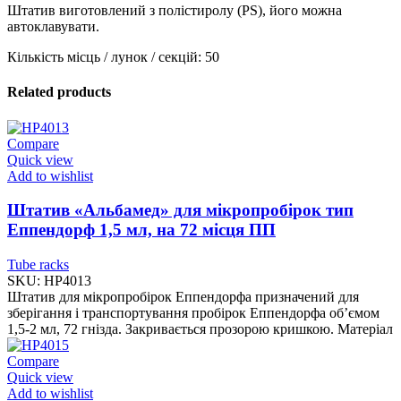
Штатив виготовлений з полістиролу (PS), його можна
автоклавувати.
Кількість місць / лунок / секцій: 50
Related products
Compare
Quick view
Add to wishlist
Штатив «Альбамед» для мікропробірок тип
Еппендорф 1,5 мл, на 72 місця ПП
Tube racks
SKU:
HP4013
Штатив для мікропробірок Еппендорфа призначений для
зберігання і транспортування пробірок Еппендорфа об’ємом
1,5-2 мл, 72 гнізда. Закривається прозорою кришкою. Матеріал
Compare
Quick view
Add to wishlist