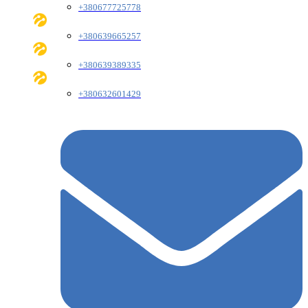
+380677725778
+380639665257
+380639389335
+380632601429