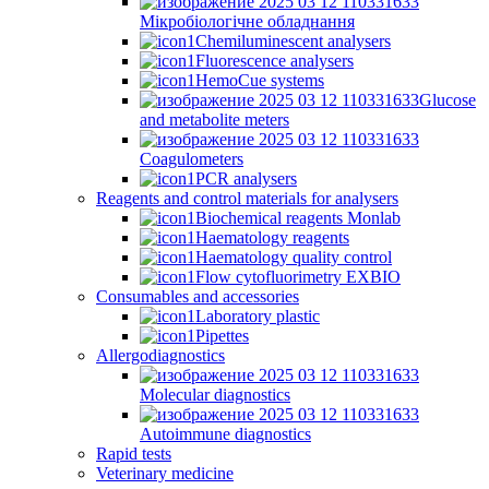
Мікробіологічне обладнання
Chemiluminescent analysers
Fluorescence analysers
HemoCue systems
Glucose
and metabolite meters
Coagulometers
PCR analysers
Reagents and control materials for analysers
Biochemical reagents Monlab
Haematology reagents
Haematology quality control
Flow cytofluorimetry EXBIO
Consumables and accessories
Laboratory plastic
Pipettes
Allergodiagnostics
Molecular diagnostics
Autoimmune diagnostics
Rapid tests
Veterinary medicine