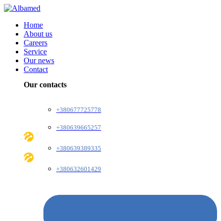
Home
About us
Careers
Service
Our news
Contact
Our contacts
+380677725778
+380639665257
+380639389335
+380632601429