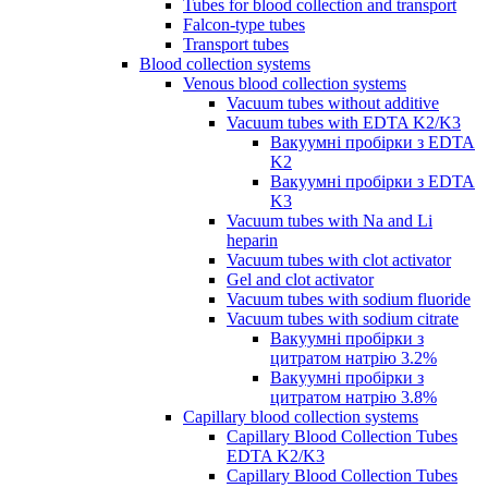
Tubes for blood collection and transport
Falcon-type tubes
Transport tubes
Blood collection systems
Venous blood collection systems
Vacuum tubes without additive
Vacuum tubes with EDTA K2/K3
Вакуумні пробірки з EDTA
K2
Вакуумні пробірки з EDTA
K3
Vacuum tubes with Na and Li
heparin
Vacuum tubes with clot activator
Gel and clot activator
Vacuum tubes with sodium fluoride
Vacuum tubes with sodium citrate
Вакуумні пробірки з
цитратом натрію 3.2%
Вакуумні пробірки з
цитратом натрію 3.8%
Capillary blood collection systems
Capillary Blood Collection Tubes
EDTA K2/K3
Capillary Blood Collection Tubes