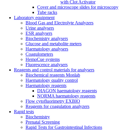
with Clot Activator
Cover and microscope slides for microscopy
Tube racks
Laboratory equipment
Blood Gas and Electrolyte Analyzers
Urine analysers
ESR analysers
Biochemistry analysers
Glucose and metabolite meters
Haematology analysers
Coagulometers
HemoCue systems
Fluorescence analysers
Reagents and control materials for analysers
Biochemical reagents Monlab
Haematology quality control
Haematology reagents
DIAGON haematology reagents
NORMA haematology reagents
Flow cytofluorimetry EXBIO
Reagents for coagulation analyzers
Rapid tests
Biochemistry
Prenatal Screening
Rapid Tests for Gastrointestinal Infections