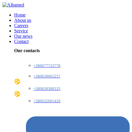
Home
About us
Careers
Service
Our news
Contact
Our contacts
+380677725778
+380639665257
+380639389335
+380632601429