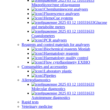
Мікробіологічне обладнання
Chemiluminescent analysers
Fluorescence analysers
HemoCue systems
Glucose
and metabolite meters
Coagulometers
PCR analysers
Reagents and control materials for analysers
Biochemical reagents Monlab
Haematology reagents
Haematology quality control
Flow cytofluorimetry EXBIO
Consumables and accessories
Laboratory plastic
Pipettes
Allergodiagnostics
Molecular diagnostics
Autoimmune diagnostics
Rapid tests
Veterinary medicine