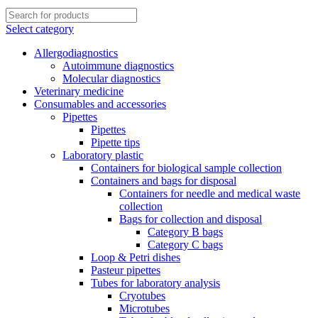
Select category
Allergodiagnostics
Autoimmune diagnostics
Molecular diagnostics
Veterinary medicine
Consumables and accessories
Pipettes
Pipettes
Pipette tips
Laboratory plastic
Containers for biological sample collection
Containers and bags for disposal
Containers for needle and medical waste
collection
Bags for collection and disposal
Category B bags
Category C bags
Loop & Petri dishes
Pasteur pipettes
Tubes for laboratory analysis
Cryotubes
Microtubes