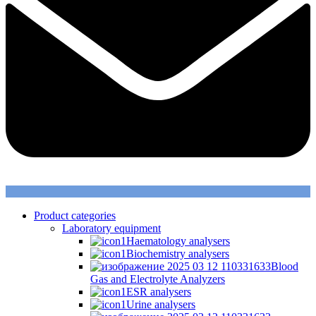
Product categories
Laboratory equipment
Haematology analysers
Biochemistry analysers
Blood
Gas and Electrolyte Analyzers
ESR analysers
Urine analysers