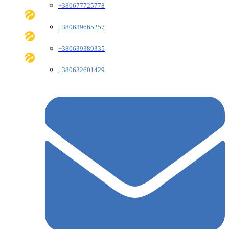
+380677725778
+380639665257
+380639389335
+380632601429