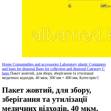
Home
Consumables and accessories
Laboratory plastic
Containers
and bags for disposal
Bags for collection and disposal
Category C
bags
Пакет жовтий, для збору, зберігання та утилізації
медичних відходів, 40 мкм, 300 мм × 400 мм, Категорія С
Пакет жовтий, для збору,
зберігання та утилізації
медичних відходів, 40 мкм,