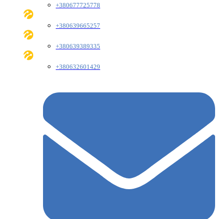
+380677725778
+380639665257
+380639389335
+380632601429