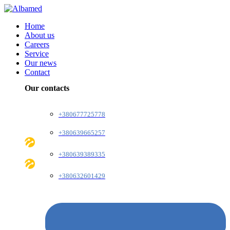
Home
About us
Careers
Service
Our news
Contact
Our contacts
+380677725778
+380639665257
+380639389335
+380632601429