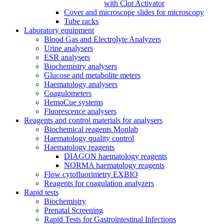
with Clot Activator
Cover and microscope slides for microscopy
Tube racks
Laboratory equipment
Blood Gas and Electrolyte Analyzers
Urine analysers
ESR analysers
Biochemistry analysers
Glucose and metabolite meters
Haematology analysers
Coagulometers
HemoCue systems
Fluorescence analysers
Reagents and control materials for analysers
Biochemical reagents Monlab
Haematology quality control
Haematology reagents
DIAGON haematology reagents
NORMA haematology reagents
Flow cytofluorimetry EXBIO
Reagents for coagulation analyzers
Rapid tests
Biochemistry
Prenatal Screening
Rapid Tests for Gastrointestinal Infections