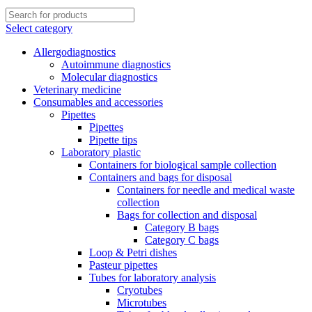
Select category
Allergodiagnostics
Autoimmune diagnostics
Molecular diagnostics
Veterinary medicine
Consumables and accessories
Pipettes
Pipettes
Pipette tips
Laboratory plastic
Containers for biological sample collection
Containers and bags for disposal
Containers for needle and medical waste
collection
Bags for collection and disposal
Category B bags
Category C bags
Loop & Petri dishes
Pasteur pipettes
Tubes for laboratory analysis
Cryotubes
Microtubes