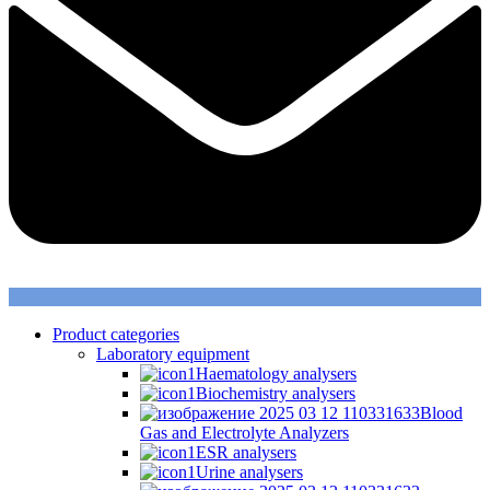
Product categories
Laboratory equipment
Haematology analysers
Biochemistry analysers
Blood
Gas and Electrolyte Analyzers
ESR analysers
Urine analysers