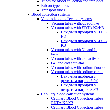
Tubes for blood collection and transport
Falcon-type tubes
Transport tubes
Blood collection systems
Venous blood collection systems
Vacuum tubes without additive
Vacuum tubes with EDTA K2/K3
Вакуумні пробірки з EDTA
K2
Вакуумні пробірки з EDTA
K3
Vacuum tubes with Na and Li
heparin
Vacuum tubes with clot activator
Gel and clot activator
Vacuum tubes with sodium fluoride
Vacuum tubes with sodium citrate
Вакуумні пробірки з
цитратом натрію 3.2%
Вакуумні пробірки з
цитратом натрію 3.8%
Capillary blood collection systems
Capillary Blood Collection Tubes
EDTA K2/K3
Capillary Blood Collection Tubes