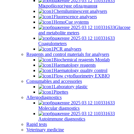
Мікробіологічне обладнання
Chemiluminescent analysers
Fluorescence analysers
HemoCue systems
Glucose
and metabolite meters
Coagulometers
PCR analysers
Reagents and control materials for analysers
Biochemical reagents Monlab
Haematology reagents
Haematology quality control
Flow cytofluorimetry EXBIO
Consumables and accessories
Laboratory plastic
Pipettes
Allergodiagnostics
Molecular diagnostics
Autoimmune diagnostics
Rapid tests
Veterinary medicine