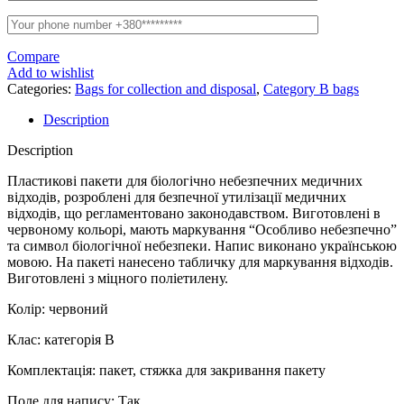
Compare
Add to wishlist
Categories:
Bags for collection and disposal
,
Category B bags
Description
Description
Пластикові пакети для біологічно небезпечних медичних
відходів, розроблені для безпечної утилізації медичних
відходів, що регламентовано законодавством. Виготовлені в
червоному кольорі, мають маркування “Особливо небезпечно”
та символ біологічної небезпеки. Напис виконано українською
мовою. На пакеті нанесено табличку для маркування відходів.
Виготовлені з міцного поліетилену.
Колір: червоний
Клас: категорія В
Комплектація: пакет, стяжка для закривання пакету
Поле для напису: Так