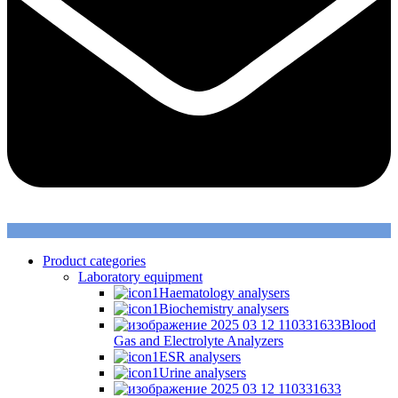
Product categories
Laboratory equipment
Haematology analysers
Biochemistry analysers
Blood
Gas and Electrolyte Analyzers
ESR analysers
Urine analysers