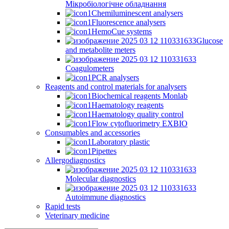
Мікробіологічне обладнання
Chemiluminescent analysers
Fluorescence analysers
HemoCue systems
Glucose
and metabolite meters
Coagulometers
PCR analysers
Reagents and control materials for analysers
Biochemical reagents Monlab
Haematology reagents
Haematology quality control
Flow cytofluorimetry EXBIO
Consumables and accessories
Laboratory plastic
Pipettes
Allergodiagnostics
Molecular diagnostics
Autoimmune diagnostics
Rapid tests
Veterinary medicine