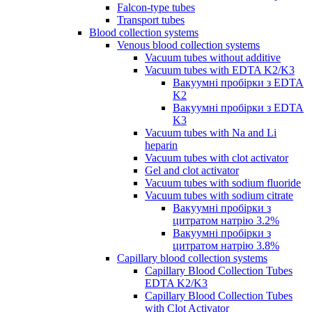
Falcon-type tubes
Transport tubes
Blood collection systems
Venous blood collection systems
Vacuum tubes without additive
Vacuum tubes with EDTA K2/K3
Вакуумні пробірки з EDTA
K2
Вакуумні пробірки з EDTA
K3
Vacuum tubes with Na and Li
heparin
Vacuum tubes with clot activator
Gel and clot activator
Vacuum tubes with sodium fluoride
Vacuum tubes with sodium citrate
Вакуумні пробірки з
цитратом натрію 3.2%
Вакуумні пробірки з
цитратом натрію 3.8%
Capillary blood collection systems
Capillary Blood Collection Tubes
EDTA K2/K3
Capillary Blood Collection Tubes
with Clot Activator