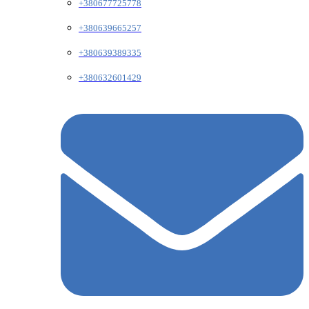
+380677725778
+380639665257
+380639389335
+380632601429