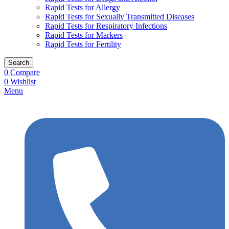
Rapid Tests for Allergy
Rapid Tests for Sexually Transmitted Diseases
Rapid Tests for Respiratory Infections
Rapid Tests for Markers
Rapid Tests for Fertility
Search
0
Compare
0
Wishlist
Menu