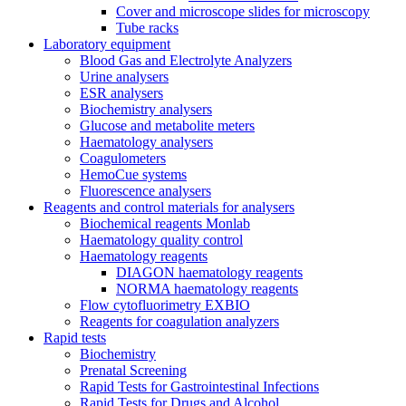
Cover and microscope slides for microscopy
Tube racks
Laboratory equipment
Blood Gas and Electrolyte Analyzers
Urine analysers
ESR analysers
Biochemistry analysers
Glucose and metabolite meters
Haematology analysers
Coagulometers
HemoCue systems
Fluorescence analysers
Reagents and control materials for analysers
Biochemical reagents Monlab
Haematology quality control
Haematology reagents
DIAGON haematology reagents
NORMA haematology reagents
Flow cytofluorimetry EXBIO
Reagents for coagulation analyzers
Rapid tests
Biochemistry
Prenatal Screening
Rapid Tests for Gastrointestinal Infections
Rapid Tests for Drugs and Alcohol