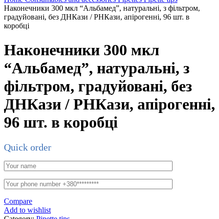
Наконечники 300 мкл “Альбамед”, натуральні, з фільтром,
градуйовані, без ДНКази / РНКази, апірогенні, 96 шт. в
коробці
Наконечники 300 мкл
“Альбамед”, натуральні, з
фільтром, градуйовані, без
ДНКази / РНКази, апірогенні,
96 шт. в коробці
Quick order
Compare
Add to wishlist
Category:
Pipette tips