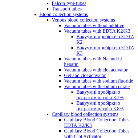
Falcon-type tubes
Transport tubes
Blood collection systems
Venous blood collection systems
Vacuum tubes without additive
Vacuum tubes with EDTA K2/K3
Вакуумні пробірки з EDTA
K2
Вакуумні пробірки з EDTA
K3
Vacuum tubes with Na and Li
heparin
Vacuum tubes with clot activator
Gel and clot activator
Vacuum tubes with sodium fluoride
Vacuum tubes with sodium citrate
Вакуумні пробірки з
цитратом натрію 3.2%
Вакуумні пробірки з
цитратом натрію 3.8%
Capillary blood collection systems
Capillary Blood Collection Tubes
EDTA K2/K3
Capillary Blood Collection Tubes
with Clot Activator