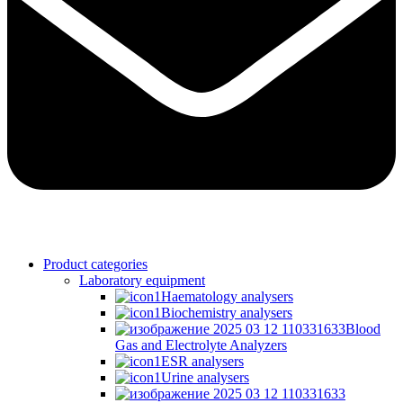
Product categories
Laboratory equipment
Haematology analysers
Biochemistry analysers
Blood
Gas and Electrolyte Analyzers
ESR analysers
Urine analysers