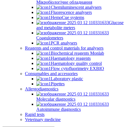
Мікробіологічне обладнання
Chemiluminescent analysers
Fluorescence analysers
HemoCue systems
Glucose
and metabolite meters
Coagulometers
PCR analysers
Reagents and control materials for analysers
Biochemical reagents Monlab
Haematology reagents
Haematology quality control
Flow cytofluorimetry EXBIO
Consumables and accessories
Laboratory plastic
Pipettes
Allergodiagnostics
Molecular diagnostics
Autoimmune diagnostics
Rapid tests
Veterinary medicine