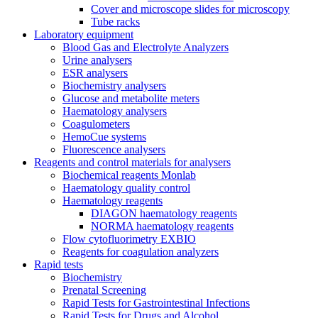
Cover and microscope slides for microscopy
Tube racks
Laboratory equipment
Blood Gas and Electrolyte Analyzers
Urine analysers
ESR analysers
Biochemistry analysers
Glucose and metabolite meters
Haematology analysers
Coagulometers
HemoCue systems
Fluorescence analysers
Reagents and control materials for analysers
Biochemical reagents Monlab
Haematology quality control
Haematology reagents
DIAGON haematology reagents
NORMA haematology reagents
Flow cytofluorimetry EXBIO
Reagents for coagulation analyzers
Rapid tests
Biochemistry
Prenatal Screening
Rapid Tests for Gastrointestinal Infections
Rapid Tests for Drugs and Alcohol