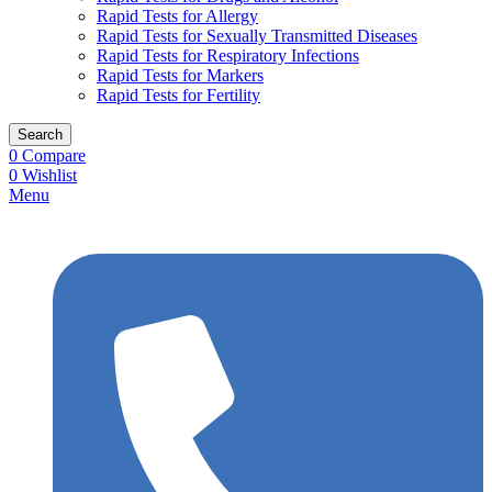
Rapid Tests for Allergy
Rapid Tests for Sexually Transmitted Diseases
Rapid Tests for Respiratory Infections
Rapid Tests for Markers
Rapid Tests for Fertility
Search
0
Compare
0
Wishlist
Menu