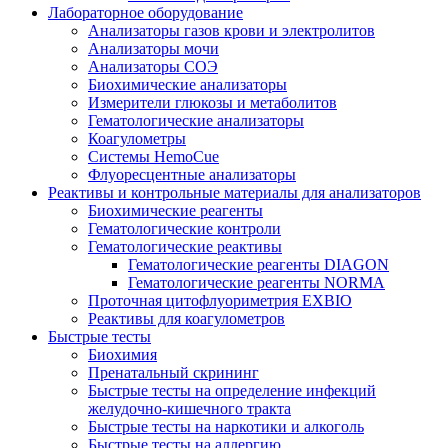
Лабораторное оборудование
Анализаторы газов крови и электролитов
Анализаторы мочи
Анализаторы СОЭ
Биохимические анализаторы
Измерители глюкозы и метаболитов
Гематологические анализаторы
Коагулометры
Системы HemoCue
Флуоресцентные анализаторы
Реактивы и контрольные материалы для анализаторов
Биохимические реагенты
Гематологические контроли
Гематологические реактивы
Гематологические реагенты DIAGON
Гематологические реагенты NORMA
Проточная цитофлуориметрия EXBIO
Реактивы для коагулометров
Быстрые тесты
Биохимия
Пренатальный скрининг
Быстрые тесты на определение инфекций
желудочно-кишечного тракта
Быстрые тесты на наркотики и алкоголь
Быстрые тесты на аллергию