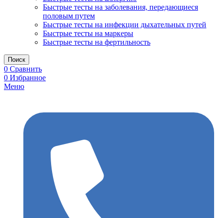
Быстрые тесты на заболевания, передающиеся
половым путем
Быстрые тесты на инфекции дыхательных путей
Быстрые тесты на маркеры
Быстрые тесты на фертильность
Поиск
0
Сравнить
0
Избранное
Меню