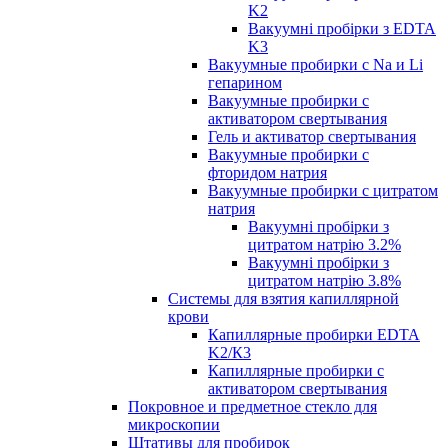
K2
Вакуумні пробірки з EDTA
K3
Вакуумные пробирки с Na и Li
гепарином
Вакуумные пробирки с
активатором свертывания
Гель и активатор свертывания
Вакуумные пробирки с
фторидом натрия
Вакуумные пробирки с цитратом
натрия
Вакуумні пробірки з
цитратом натрію 3.2%
Вакуумні пробірки з
цитратом натрію 3.8%
Системы для взятия капиллярной
крови
Капиллярные пробирки EDTA
K2/К3
Капиллярные пробирки с
активатором свертывания
Покровное и предметное стекло для
микроскопии
Штативы для пробирок