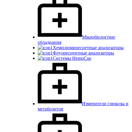
Мікробіологічне
обладнання
Хемилюминесцетные анализаторы
Флуоресцентные анализаторы
Системы HemoCue
Измерители глюкозы и
метаболитов