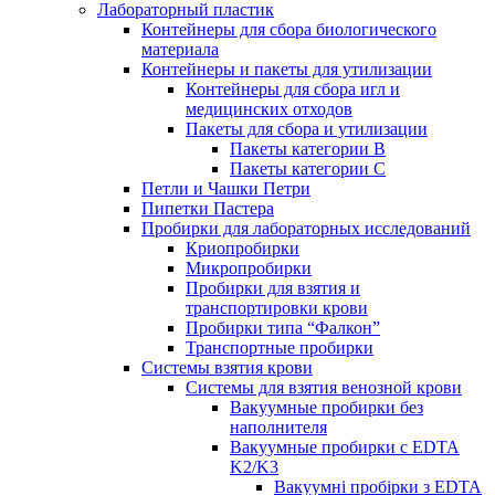
Лабораторный пластик
Контейнеры для сбора биологического
материала
Контейнеры и пакеты для утилизации
Контейнеры для сбора игл и
медицинских отходов
Пакеты для сбора и утилизации
Пакеты категории B
Пакеты категории C
Петли и Чашки Петри
Пипетки Пастера
Пробирки для лабораторных исследований
Криопробирки
Микропробирки
Пробирки для взятия и
транспортировки крови
Пробирки типа “Фалкон”
Транспортные пробирки
Системы взятия крови
Системы для взятия венозной крови
Вакуумные пробирки без
наполнителя
Вакуумные пробирки с EDTA
K2/K3
Вакуумні пробірки з EDTA