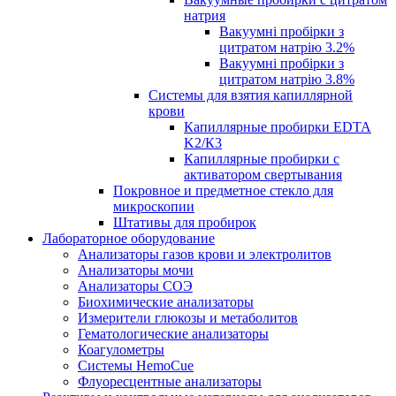
натрия
Вакуумні пробірки з
цитратом натрію 3.2%
Вакуумні пробірки з
цитратом натрію 3.8%
Системы для взятия капиллярной
крови
Капиллярные пробирки EDTA
K2/К3
Капиллярные пробирки с
активатором свертывания
Покровное и предметное стекло для
микроскопии
Штативы для пробирок
Лабораторное оборудование
Анализаторы газов крови и электролитов
Анализаторы мочи
Анализаторы СОЭ
Биохимические анализаторы
Измерители глюкозы и метаболитов
Гематологические анализаторы
Коагулометры
Системы HemoCue
Флуоресцентные анализаторы