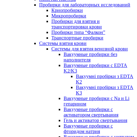
Пробирки для лабораторных исследований
Криопробирки
Микропробирки
Пробирки для взятия и
транспортировки крови
Пробирки типа “Фалкон”
Транспортные пробирки
Системы взятия крови
Системы для взятия венозной крови
Вакуумные пробирки без
наполнителя
Вакуумные пробирки с EDTA
K2/K3
Вакуумні пробірки з EDTA
K2
Вакуумні пробірки з EDTA
K3
Вакуумные пробирки с Na и Li
гепарином
Вакуумные пробирки с
активатором свертывания
Гель и активатор свертывания
Вакуумные пробирки с
фторидом натрия
Вакуумные пробирки с цитратом