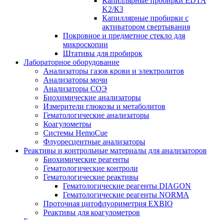
Капиллярные пробирки EDTA
K2/К3
Капиллярные пробирки с
активатором свертывания
Покровное и предметное стекло для
микроскопии
Штативы для пробирок
Лабораторное оборудование
Анализаторы газов крови и электролитов
Анализаторы мочи
Анализаторы СОЭ
Биохимические анализаторы
Измерители глюкозы и метаболитов
Гематологические анализаторы
Коагулометры
Системы HemoCue
Флуоресцентные анализаторы
Реактивы и контрольные материалы для анализаторов
Биохимические реагенты
Гематологические контроли
Гематологические реактивы
Гематологические реагенты DIAGON
Гематологические реагенты NORMA
Проточная цитофлуориметрия EXBIO
Реактивы для коагулометров