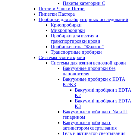
Пакеты категории C
Петли и Чашки Петри
Пипетки Пастера
Пробирки для лабораторных исследований
Криопробирки
Микропробирки
Пробирки для взятия и
транспортировки крови
Пробирки типа “Фалкон”
Транспортные пробирки
Системы взятия крови
Системы для взятия венозной крови
Вакуумные пробирки без
наполнителя
Вакуумные пробирки с EDTA
K2/K3
Вакуумні пробірки з EDTA
K2
Вакуумні пробірки з EDTA
K3
Вакуумные пробирки с Na и Li
гепарином
Вакуумные пробирки с
активатором свертывания
Гель и активатор свертывания