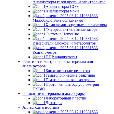
Анализаторы газов крови и электролитов
Анализаторы СОЭ
Анализаторы мочи
Мікробіологічне обладнання
Хемилюминесцетные анализаторы
Флуоресцентные анализаторы
Системы HemoCue
Измерители глюкозы и метаболитов
Коагулометры
ПЦР анализаторы
Реактивы и контрольные материалы для
анализаторов
Биохимические реагенты
Гематологические реактивы
Гематологические контроли
Проточная цитофлуориметрия
EXBIO
Расходные материалы и аксессуары
Лабораторный пластик
Дозатори
Аллергодиагностика