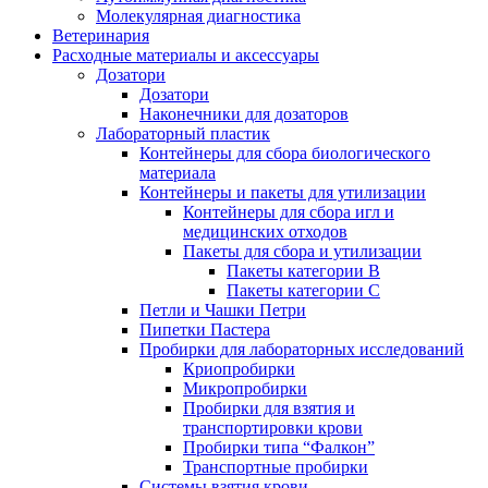
Молекулярная диагностика
Ветеринария
Расходные материалы и аксессуары
Дозатори
Дозатори
Наконечники для дозаторов
Лабораторный пластик
Контейнеры для сбора биологического
материала
Контейнеры и пакеты для утилизации
Контейнеры для сбора игл и
медицинских отходов
Пакеты для сбора и утилизации
Пакеты категории B
Пакеты категории C
Петли и Чашки Петри
Пипетки Пастера
Пробирки для лабораторных исследований
Криопробирки
Микропробирки
Пробирки для взятия и
транспортировки крови
Пробирки типа “Фалкон”
Транспортные пробирки
Системы взятия крови