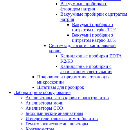
Вакуумные пробирки с
фторидом натрия
Вакуумные пробирки с цитратом
натрия
Вакуумні пробірки з
цитратом натрію 3.2%
Вакуумні пробірки з
цитратом натрію 3.8%
Системы для взятия капиллярной
крови
Капиллярные пробирки EDTA
K2/К3
Капиллярные пробирки с
активатором свертывания
Покровное и предметное стекло для
микроскопии
Штативы для пробирок
Лабораторное оборудование
Анализаторы газов крови и электролитов
Анализаторы мочи
Анализаторы СОЭ
Биохимические анализаторы
Измерители глюкозы и метаболитов
Гематологические анализаторы
Коагулометры