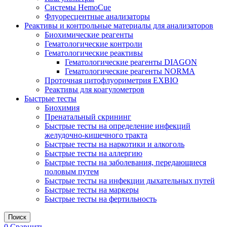
Системы HemoCue
Флуоресцентные анализаторы
Реактивы и контрольные материалы для анализаторов
Биохимические реагенты
Гематологические контроли
Гематологические реактивы
Гематологические реагенты DIAGON
Гематологические реагенты NORMA
Проточная цитофлуориметрия EXBIO
Реактивы для коагулометров
Быстрые тесты
Биохимия
Пренатальный скрининг
Быстрые тесты на определение инфекций
желудочно-кишечного тракта
Быстрые тесты на наркотики и алкоголь
Быстрые тесты на аллергию
Быстрые тесты на заболевания, передающиеся
половым путем
Быстрые тесты на инфекции дыхательных путей
Быстрые тесты на маркеры
Быстрые тесты на фертильность
Поиск
0
Сравнить