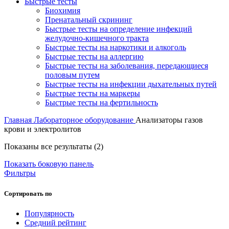
Быстрые тесты
Биохимия
Пренатальный скрининг
Быстрые тесты на определение инфекций
желудочно-кишечного тракта
Быстрые тесты на наркотики и алкоголь
Быстрые тесты на аллергию
Быстрые тесты на заболевания, передающиеся
половым путем
Быстрые тесты на инфекции дыхательных путей
Быстрые тесты на маркеры
Быстрые тесты на фертильность
Главная
Лабораторное оборудование
Анализаторы газов
крови и электролитов
Сортировка:
Показаны все результаты (2)
по
Показать боковую панель
рейтингу
Фильтры
Сортировать по
Популярность
Средний рейтинг