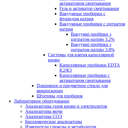
активатором свертывания
Гель и активатор свертывания
Вакуумные пробирки с
фторидом натрия
Вакуумные пробирки с цитратом
натрия
Вакуумні пробірки з
цитратом натрію 3.2%
Вакуумні пробірки з
цитратом натрію 3.8%
Системы для взятия капиллярной
крови
Капиллярные пробирки EDTA
K2/К3
Капиллярные пробирки с
активатором свертывания
Покровное и предметное стекло для
микроскопии
Штативы для пробирок
Лабораторное оборудование
Анализаторы газов крови и электролитов
Анализаторы мочи
Анализаторы СОЭ
Биохимические анализаторы
Измерители глюкозы и метаболитов