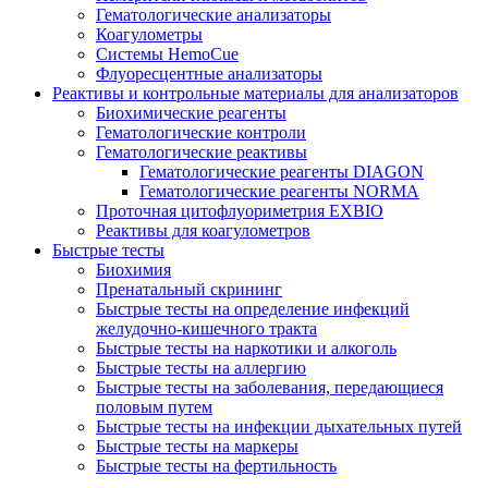
Гематологические анализаторы
Коагулометры
Системы HemoCue
Флуоресцентные анализаторы
Реактивы и контрольные материалы для анализаторов
Биохимические реагенты
Гематологические контроли
Гематологические реактивы
Гематологические реагенты DIAGON
Гематологические реагенты NORMA
Проточная цитофлуориметрия EXBIO
Реактивы для коагулометров
Быстрые тесты
Биохимия
Пренатальный скрининг
Быстрые тесты на определение инфекций
желудочно-кишечного тракта
Быстрые тесты на наркотики и алкоголь
Быстрые тесты на аллергию
Быстрые тесты на заболевания, передающиеся
половым путем
Быстрые тесты на инфекции дыхательных путей
Быстрые тесты на маркеры
Быстрые тесты на фертильность