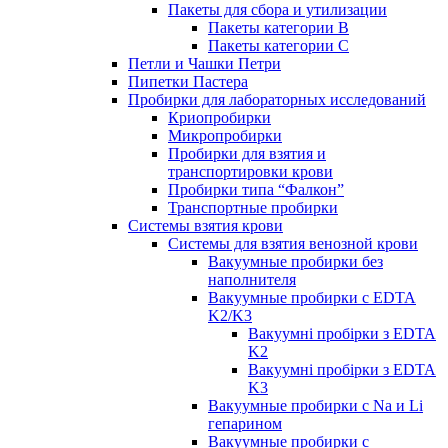
Пакеты для сбора и утилизации
Пакеты категории B
Пакеты категории C
Петли и Чашки Петри
Пипетки Пастера
Пробирки для лабораторных исследований
Криопробирки
Микропробирки
Пробирки для взятия и
транспортировки крови
Пробирки типа “Фалкон”
Транспортные пробирки
Системы взятия крови
Системы для взятия венозной крови
Вакуумные пробирки без
наполнителя
Вакуумные пробирки с EDTA
K2/K3
Вакуумні пробірки з EDTA
K2
Вакуумні пробірки з EDTA
K3
Вакуумные пробирки с Na и Li
гепарином
Вакуумные пробирки с