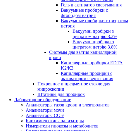
Гель и активатор свертывания
Вакуумные пробирки с
фторидом натрия
Вакуумные пробирки с цитратом
натрия
Вакуумні пробірки з
цитратом натрію 3.2%
Вакуумні пробірки з
цитратом натрію 3.8%
Системы для взятия капиллярной
крови
Капиллярные пробирки EDTA
K2/К3
Капиллярные пробирки с
активатором свертывания
Покровное и предметное стекло для
микроскопии
Штативы для пробирок
Лабораторное оборудование
Анализаторы газов крови и электролитов
Анализаторы мочи
Анализаторы СОЭ
Биохимические анализаторы
Измерители глюкозы и метаболитов