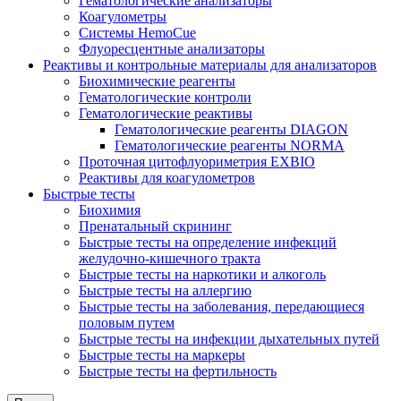
Гематологические анализаторы
Коагулометры
Системы HemoCue
Флуоресцентные анализаторы
Реактивы и контрольные материалы для анализаторов
Биохимические реагенты
Гематологические контроли
Гематологические реактивы
Гематологические реагенты DIAGON
Гематологические реагенты NORMA
Проточная цитофлуориметрия EXBIO
Реактивы для коагулометров
Быстрые тесты
Биохимия
Пренатальный скрининг
Быстрые тесты на определение инфекций
желудочно-кишечного тракта
Быстрые тесты на наркотики и алкоголь
Быстрые тесты на аллергию
Быстрые тесты на заболевания, передающиеся
половым путем
Быстрые тесты на инфекции дыхательных путей
Быстрые тесты на маркеры
Быстрые тесты на фертильность