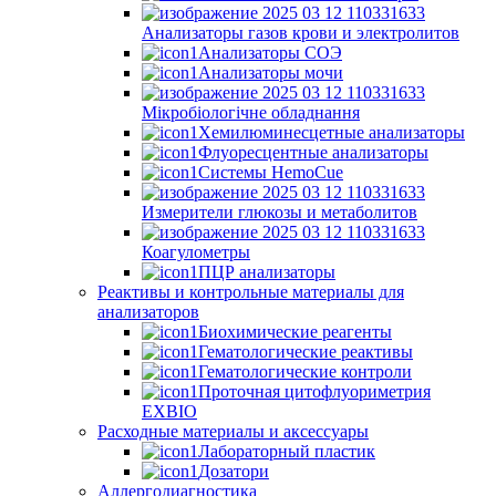
Анализаторы газов крови и электролитов
Анализаторы СОЭ
Анализаторы мочи
Мікробіологічне обладнання
Хемилюминесцетные анализаторы
Флуоресцентные анализаторы
Системы HemoCue
Измерители глюкозы и метаболитов
Коагулометры
ПЦР анализаторы
Реактивы и контрольные материалы для
анализаторов
Биохимические реагенты
Гематологические реактивы
Гематологические контроли
Проточная цитофлуориметрия
EXBIO
Расходные материалы и аксессуары
Лабораторный пластик
Дозатори
Аллергодиагностика