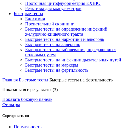
Проточная цитофлуориметрия EXBIO
Реактивы для коагулометров
Быстрые тесты
Биохимия
Пренатальный скрининг
Быстрые тесты на определение инфекций
желудочно-кишечного тракта
Быстрые тесты на наркотики и алкоголь
Быстрые тесты на аллергию
Быстрые тесты на заболевания, передающиеся
половым путем
Быстрые тесты на инфекции дыхательных путей
Быстрые тесты на маркеры
Быстрые тесты на фертильность
Главная
Быстрые тесты
Быстрые тесты на фертильность
Сортировка:
Показаны все результаты (3)
по
Показать боковую панель
рейтингу
Фильтры
Сортировать по
Популярность