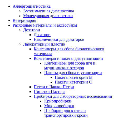
Аллергодиагностика
Аутоиммунная диагностика
Молекулярная диагностика
Ветеринария
Расходные материалы и аксессуары
Дозатори
Дозатори
Наконечники для дозаторов
Лабораторный пластик
Контейнеры для сбора биологического
материала
Контейнеры и пакеты для утилизации
Контейнеры для сбора игл и
медицинских отходов
Пакеты для сбора и утилизации
Пакеты категории B
Пакеты категории C
Петли и Чашки Петри
Пипетки Пастера
Пробирки для лабораторных исследований
Криопробирки
Микропробирки
Пробирки для взятия и
транспортировки крови