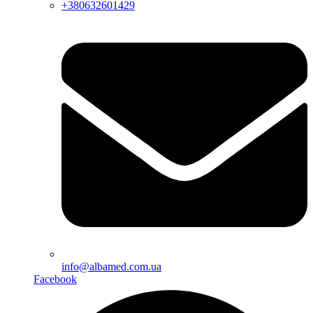
+380632601429
info@albamed.com.ua
Facebook