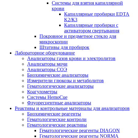
Системы для взятия капиллярной
крови
Капиллярные пробирки EDTA
K2/К3
Капиллярные пробирки с
активатором свертывания
Покровное и предметное стекло для
микроскопии
Штативы для пробирок
Лабораторное оборудование
Анализаторы газов крови и электролитов
Анализаторы мочи
Анализаторы СОЭ
Биохимические анализаторы
Измерители глюкозы и метаболитов
Гематологические анализаторы
Коагулометры
Системы HemoCue
Флуоресцентные анализаторы
Реактивы и контрольные материалы для анализаторов
Биохимические реагенты
Гематологические контроли
Гематологические реактивы
Гематологические реагенты DIAGON
Гематологические реагенты NORMA