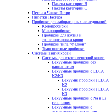
Пакеты категории B
Пакеты категории C
Петли и Чашки Петри
Пипетки Пастера
Пробирки для лабораторных исследований
Криопробирки
Микропробирки
Пробирки для взятия и
транспортировки крови
Пробирки типа “Фалкон”
Транспортные пробирки
Системы взятия крови
Системы для взятия венозной крови
Вакуумные пробирки без
наполнителя
Вакуумные пробирки с EDTA
K2/K3
Вакуумні пробірки з EDTA
K2
Вакуумні пробірки з EDTA
K3
Вакуумные пробирки с Na и Li
гепарином
Вакуумные пробирки с
активатором свертывания