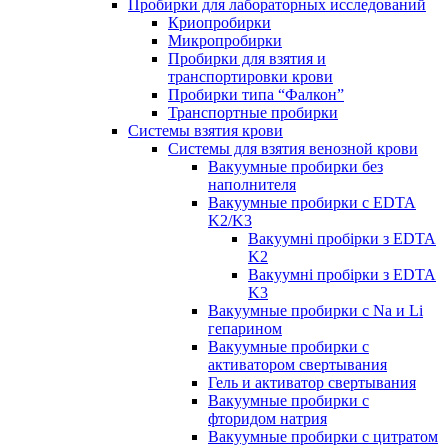
Пробирки для лабораторных исследований
Криопробирки
Микропробирки
Пробирки для взятия и
транспортировки крови
Пробирки типа “Фалкон”
Транспортные пробирки
Системы взятия крови
Системы для взятия венозной крови
Вакуумные пробирки без
наполнителя
Вакуумные пробирки с EDTA
K2/K3
Вакуумні пробірки з EDTA
K2
Вакуумні пробірки з EDTA
K3
Вакуумные пробирки с Na и Li
гепарином
Вакуумные пробирки с
активатором свертывания
Гель и активатор свертывания
Вакуумные пробирки с
фторидом натрия
Вакуумные пробирки с цитратом