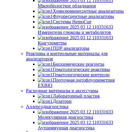
Мікробіологічне обладнання
Хемилюминесцетные анализаторы
Флуоресцентные анализаторы
Системы HemoCue
Измерители глюкозы и метаболитов
Коагулометры
ПЦР анализаторы
Реактивы и контрольные материалы для
анализаторов
Биохимические реагенты
Гематологические реактивы
Гематологические контроли
Проточная цитофлуориметрия
EXBIO
Расходные материалы и аксессуары
Лабораторный пластик
Дозатори
Аллергодиагностика
Молекулярная диагностика
Аутоиммунная диагностика