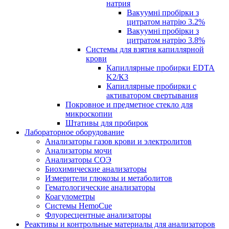
натрия
Вакуумні пробірки з
цитратом натрію 3.2%
Вакуумні пробірки з
цитратом натрію 3.8%
Системы для взятия капиллярной
крови
Капиллярные пробирки EDTA
K2/К3
Капиллярные пробирки с
активатором свертывания
Покровное и предметное стекло для
микроскопии
Штативы для пробирок
Лабораторное оборудование
Анализаторы газов крови и электролитов
Анализаторы мочи
Анализаторы СОЭ
Биохимические анализаторы
Измерители глюкозы и метаболитов
Гематологические анализаторы
Коагулометры
Системы HemoCue
Флуоресцентные анализаторы
Реактивы и контрольные материалы для анализаторов