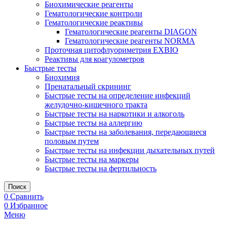
Биохимические реагенты
Гематологические контроли
Гематологические реактивы
Гематологические реагенты DIAGON
Гематологические реагенты NORMA
Проточная цитофлуориметрия EXBIO
Реактивы для коагулометров
Быстрые тесты
Биохимия
Пренатальный скрининг
Быстрые тесты на определение инфекций
желудочно-кишечного тракта
Быстрые тесты на наркотики и алкоголь
Быстрые тесты на аллергию
Быстрые тесты на заболевания, передающиеся
половым путем
Быстрые тесты на инфекции дыхательных путей
Быстрые тесты на маркеры
Быстрые тесты на фертильность
Поиск
0
Сравнить
0
Избранное
Меню