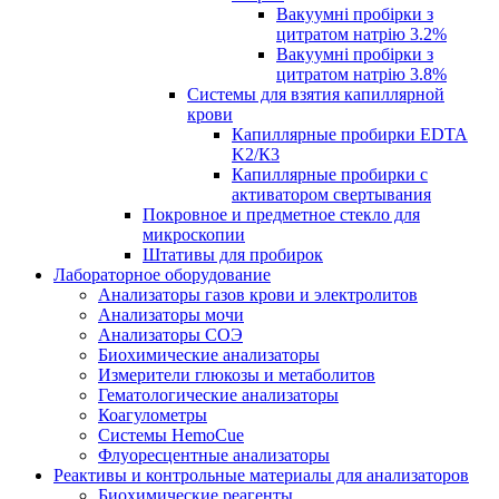
Вакуумні пробірки з
цитратом натрію 3.2%
Вакуумні пробірки з
цитратом натрію 3.8%
Системы для взятия капиллярной
крови
Капиллярные пробирки EDTA
K2/К3
Капиллярные пробирки с
активатором свертывания
Покровное и предметное стекло для
микроскопии
Штативы для пробирок
Лабораторное оборудование
Анализаторы газов крови и электролитов
Анализаторы мочи
Анализаторы СОЭ
Биохимические анализаторы
Измерители глюкозы и метаболитов
Гематологические анализаторы
Коагулометры
Системы HemoCue
Флуоресцентные анализаторы
Реактивы и контрольные материалы для анализаторов
Биохимические реагенты