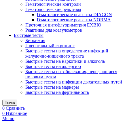
Гематологические контроли
Гематологические реактивы
Гематологические реагенты DIAGON
Гематологические реагенты NORMA
Проточная цитофлуориметрия EXBIO
Реактивы для коагулометров
Быстрые тесты
Биохимия
Пренатальный скрининг
Быстрые тесты на определение инфекций
желудочно-кишечного тракта
Быстрые тесты на наркотики и алкоголь
Быстрые тесты на аллергию
Быстрые тесты на заболевания, передающиеся
половым путем
Быстрые тесты на инфекции дыхательных путей
Быстрые тесты на маркеры
Быстрые тесты на фертильность
Поиск
0
Сравнить
0
Избранное
Меню