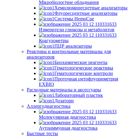
Мікробіологічне обладнання
Хемилюминесцетные анализаторы
Флуоресцентные анализаторы
Системы HemoCue
Измерители глюкозы и метаболитов
Коагулометры
ПЦР анализаторы
Реактивы и контрольные материалы для
анализаторов
Биохимические реагенты
Гематологические реактивы
Гематологические контроли
Проточная цитофлуориметрия
EXBIO
Расходные материалы и аксессуары
Лабораторный пластик
Дозатори
Аллергодиагностика
Молекулярная диагностика
Аутоиммунная диагностика
Быстрые тесты