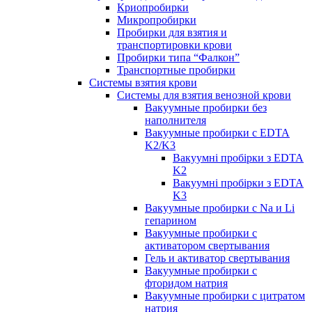
Криопробирки
Микропробирки
Пробирки для взятия и
транспортировки крови
Пробирки типа “Фалкон”
Транспортные пробирки
Системы взятия крови
Системы для взятия венозной крови
Вакуумные пробирки без
наполнителя
Вакуумные пробирки с EDTA
K2/K3
Вакуумні пробірки з EDTA
K2
Вакуумні пробірки з EDTA
K3
Вакуумные пробирки с Na и Li
гепарином
Вакуумные пробирки с
активатором свертывания
Гель и активатор свертывания
Вакуумные пробирки с
фторидом натрия
Вакуумные пробирки с цитратом
натрия