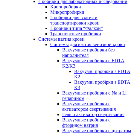
Пробирки для лабораторных исследований
Криопробирки
Микропробирки
Пробирки для взятия и
транспортировки крови
Пробирки типа “Фалкон”
Транспортные пробирки
Системы взятия крови
Системы для взятия венозной крови
Вакуумные пробирки без
наполнителя
Вакуумные пробирки с EDTA
K2/K3
Вакуумні пробірки з EDTA
K2
Вакуумні пробірки з EDTA
K3
Вакуумные пробирки с Na и Li
гепарином
Вакуумные пробирки с
активатором свертывания
Гель и активатор свертывания
Вакуумные пробирки с
фторидом натрия
Вакуумные пробирки с цитратом