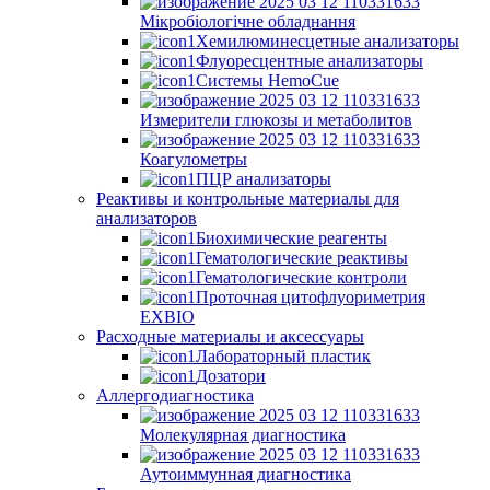
Мікробіологічне обладнання
Хемилюминесцетные анализаторы
Флуоресцентные анализаторы
Системы HemoCue
Измерители глюкозы и метаболитов
Коагулометры
ПЦР анализаторы
Реактивы и контрольные материалы для
анализаторов
Биохимические реагенты
Гематологические реактивы
Гематологические контроли
Проточная цитофлуориметрия
EXBIO
Расходные материалы и аксессуары
Лабораторный пластик
Дозатори
Аллергодиагностика
Молекулярная диагностика
Аутоиммунная диагностика