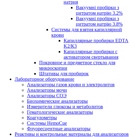
натрия
Вакуумні пробірки з
цитратом натрію 3.2%
Вакуумні пробірки з
цитратом натрію 3.8%
Системы для взятия капиллярной
крови
Капиллярные пробирки EDTA
K2/К3
Капиллярные пробирки с
активатором свертывания
Покровное и предметное стекло для
микроскопии
Штативы для пробирок
Лабораторное оборудование
Анализаторы газов крови и электролитов
Анализаторы мочи
Анализаторы СОЭ
Биохимические анализаторы
Измерители глюкозы и метаболитов
Гематологические анализаторы
Коагулометры
Системы HemoCue
Флуоресцентные анализаторы
Реактивы и контрольные материалы для анализаторов