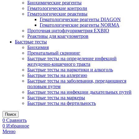
Биохимические реагенты
Гематологические контроли
Гематологические реактивы
Гематологические реагенты DIAGON
Гематологические реагенты NORMA
Проточная цитофлуориметрия EXBIO
Реактивы для коагулометров
Быстрые тесты
Биохимия
Пренатальный скрининг
Быстрые тесты на определение инфекций
желудочно-кишечного тракта
Быстрые тесты на наркотики и алкоголь
Быстрые тесты на аллергию
Быстрые тесты на заболевания, передающиеся
половым путем
Быстрые тесты на инфекции дыхательных путей
Быстрые тесты на маркеры
Быстрые тесты на фертильность
Поиск
0
Сравнить
0
Избранное
Меню