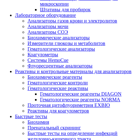
микроскопии
Штативы для пробирок
Лабораторное оборудование
Анализаторы газов крови и электролитов
Анализаторы мочи
Анализаторы СОЭ
Биохимические анализаторы
Измерители глюкозы и метаболитов
Гематологические анализаторы
Коагулометры
Системы HemoCue
Флуоресцентные анализаторы
Реактивы и контрольные материалы для анализаторов
Биохимические реагенты
Гематологические контроли
Гематологические реактивы
Гематологические реагенты DIAGON
Гематологические реагенты NORMA
Проточная цитофлуориметрия EXBIO
Реактивы для коагулометров
Быстрые тесты
Биохимия
Пренатальный скрининг
Быстрые тесты на определение инфекций
желудочно-кишечного тракта