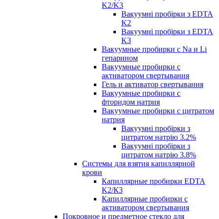
K2/K3
Вакуумні пробірки з EDTA
K2
Вакуумні пробірки з EDTA
K3
Вакуумные пробирки с Na и Li
гепарином
Вакуумные пробирки с
активатором свертывания
Гель и активатор свертывания
Вакуумные пробирки с
фторидом натрия
Вакуумные пробирки с цитратом
натрия
Вакуумні пробірки з
цитратом натрію 3.2%
Вакуумні пробірки з
цитратом натрію 3.8%
Системы для взятия капиллярной
крови
Капиллярные пробирки EDTA
K2/К3
Капиллярные пробирки с
активатором свертывания
Покровное и предметное стекло для