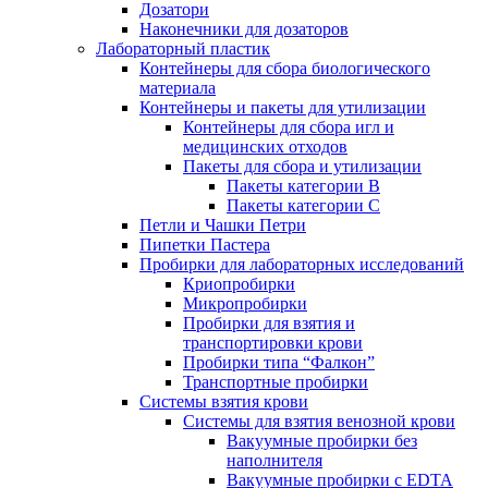
Дозатори
Наконечники для дозаторов
Лабораторный пластик
Контейнеры для сбора биологического
материала
Контейнеры и пакеты для утилизации
Контейнеры для сбора игл и
медицинских отходов
Пакеты для сбора и утилизации
Пакеты категории B
Пакеты категории C
Петли и Чашки Петри
Пипетки Пастера
Пробирки для лабораторных исследований
Криопробирки
Микропробирки
Пробирки для взятия и
транспортировки крови
Пробирки типа “Фалкон”
Транспортные пробирки
Системы взятия крови
Системы для взятия венозной крови
Вакуумные пробирки без
наполнителя
Вакуумные пробирки с EDTA