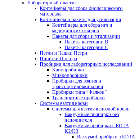
Лабораторный пластик
Контейнеры для сбора биологического
материала
Контейнеры и пакеты для утилизации
Контейнеры для сбора игл и
медицинских отходов
Пакеты для сбора и утилизации
Пакеты категории B
Пакеты категории C
Петли и Чашки Петри
Пипетки Пастера
Пробирки для лабораторных исследований
Криопробирки
Микропробирки
Пробирки для взятия и
транспортировки крови
Пробирки типа “Фалкон”
Транспортные пробирки
Системы взятия крови
Системы для взятия венозной крови
Вакуумные пробирки без
наполнителя
Вакуумные пробирки с EDTA
K2/K3
Вакуумні пробірки з EDTA