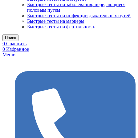
Быстрые тесты на заболевания, передающиеся
половым путем
Быстрые тесты на инфекции дыхательных путей
Быстрые тесты на маркеры
Быстрые тесты на фертильность
Поиск
0
Сравнить
0
Избранное
Меню