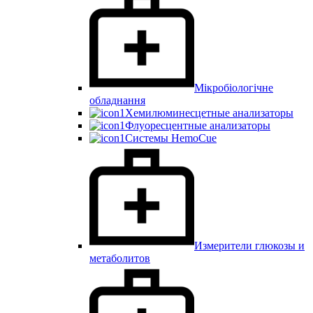
Мікробіологічне
обладнання
Хемилюминесцетные анализаторы
Флуоресцентные анализаторы
Системы HemoCue
Измерители глюкозы и
метаболитов