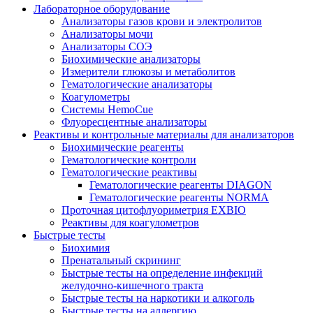
Лабораторное оборудование
Анализаторы газов крови и электролитов
Анализаторы мочи
Анализаторы СОЭ
Биохимические анализаторы
Измерители глюкозы и метаболитов
Гематологические анализаторы
Коагулометры
Системы HemoCue
Флуоресцентные анализаторы
Реактивы и контрольные материалы для анализаторов
Биохимические реагенты
Гематологические контроли
Гематологические реактивы
Гематологические реагенты DIAGON
Гематологические реагенты NORMA
Проточная цитофлуориметрия EXBIO
Реактивы для коагулометров
Быстрые тесты
Биохимия
Пренатальный скрининг
Быстрые тесты на определение инфекций
желудочно-кишечного тракта
Быстрые тесты на наркотики и алкоголь
Быстрые тесты на аллергию