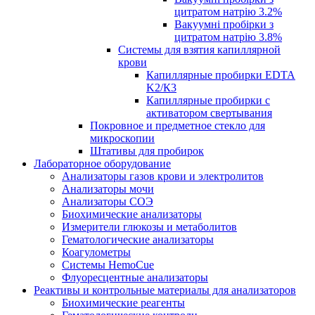
цитратом натрію 3.2%
Вакуумні пробірки з
цитратом натрію 3.8%
Системы для взятия капиллярной
крови
Капиллярные пробирки EDTA
K2/К3
Капиллярные пробирки с
активатором свертывания
Покровное и предметное стекло для
микроскопии
Штативы для пробирок
Лабораторное оборудование
Анализаторы газов крови и электролитов
Анализаторы мочи
Анализаторы СОЭ
Биохимические анализаторы
Измерители глюкозы и метаболитов
Гематологические анализаторы
Коагулометры
Системы HemoCue
Флуоресцентные анализаторы
Реактивы и контрольные материалы для анализаторов
Биохимические реагенты