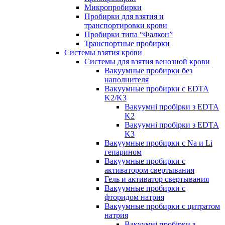
Микропробирки
Пробирки для взятия и
транспортировки крови
Пробирки типа “Фалкон”
Транспортные пробирки
Системы взятия крови
Системы для взятия венозной крови
Вакуумные пробирки без
наполнителя
Вакуумные пробирки с EDTA
K2/K3
Вакуумні пробірки з EDTA
K2
Вакуумні пробірки з EDTA
K3
Вакуумные пробирки с Na и Li
гепарином
Вакуумные пробирки с
активатором свертывания
Гель и активатор свертывания
Вакуумные пробирки с
фторидом натрия
Вакуумные пробирки с цитратом
натрия
Вакуумні пробірки з