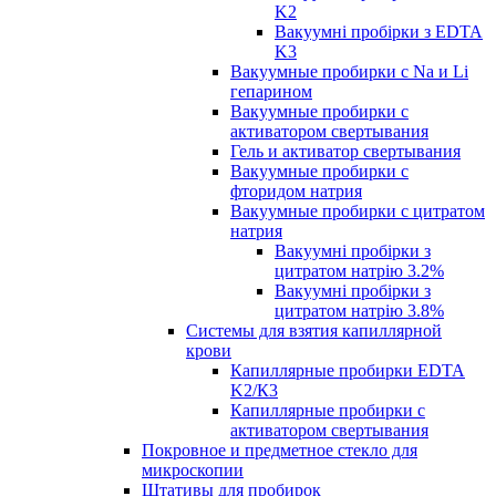
K2
Вакуумні пробірки з EDTA
K3
Вакуумные пробирки с Na и Li
гепарином
Вакуумные пробирки с
активатором свертывания
Гель и активатор свертывания
Вакуумные пробирки с
фторидом натрия
Вакуумные пробирки с цитратом
натрия
Вакуумні пробірки з
цитратом натрію 3.2%
Вакуумні пробірки з
цитратом натрію 3.8%
Системы для взятия капиллярной
крови
Капиллярные пробирки EDTA
K2/К3
Капиллярные пробирки с
активатором свертывания
Покровное и предметное стекло для
микроскопии
Штативы для пробирок