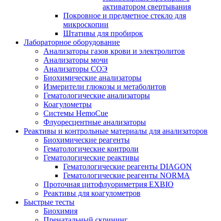
активатором свертывания
Покровное и предметное стекло для
микроскопии
Штативы для пробирок
Лабораторное оборудование
Анализаторы газов крови и электролитов
Анализаторы мочи
Анализаторы СОЭ
Биохимические анализаторы
Измерители глюкозы и метаболитов
Гематологические анализаторы
Коагулометры
Системы HemoCue
Флуоресцентные анализаторы
Реактивы и контрольные материалы для анализаторов
Биохимические реагенты
Гематологические контроли
Гематологические реактивы
Гематологические реагенты DIAGON
Гематологические реагенты NORMA
Проточная цитофлуориметрия EXBIO
Реактивы для коагулометров
Быстрые тесты
Биохимия
Пренатальный скрининг