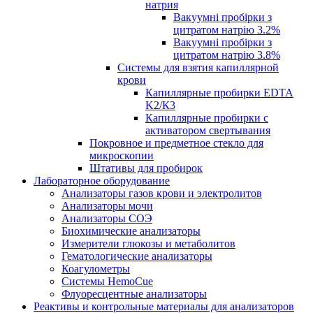
натрия
Вакуумні пробірки з
цитратом натрію 3.2%
Вакуумні пробірки з
цитратом натрію 3.8%
Системы для взятия капиллярной
крови
Капиллярные пробирки EDTA
K2/К3
Капиллярные пробирки с
активатором свертывания
Покровное и предметное стекло для
микроскопии
Штативы для пробирок
Лабораторное оборудование
Анализаторы газов крови и электролитов
Анализаторы мочи
Анализаторы СОЭ
Биохимические анализаторы
Измерители глюкозы и метаболитов
Гематологические анализаторы
Коагулометры
Системы HemoCue
Флуоресцентные анализаторы
Реактивы и контрольные материалы для анализаторов