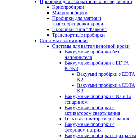
Пробирки для лабораторных исследований
Криопробирки
Микропробирки
Пробирки для взятия и
транспортировки крови
Пробирки типа “Фалкон”
Транспортные пробирки
Системы взятия крови
Системы для взятия венозной крови
Вакуумные пробирки без
наполнителя
Вакуумные пробирки с EDTA
K2/K3
Вакуумні пробірки з EDTA
K2
Вакуумні пробірки з EDTA
K3
Вакуумные пробирки с Na и Li
гепарином
Вакуумные пробирки с
активатором свертывания
Гель и активатор свертывания
Вакуумные пробирки с
фторидом натрия
Вакуумные пробирки с цитратом