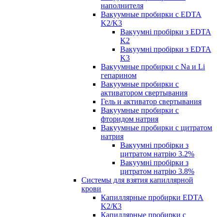
наполнителя
Вакуумные пробирки с EDTA
K2/K3
Вакуумні пробірки з EDTA
K2
Вакуумні пробірки з EDTA
K3
Вакуумные пробирки с Na и Li
гепарином
Вакуумные пробирки с
активатором свертывания
Гель и активатор свертывания
Вакуумные пробирки с
фторидом натрия
Вакуумные пробирки с цитратом
натрия
Вакуумні пробірки з
цитратом натрію 3.2%
Вакуумні пробірки з
цитратом натрію 3.8%
Системы для взятия капиллярной
крови
Капиллярные пробирки EDTA
K2/К3
Капиллярные пробирки с