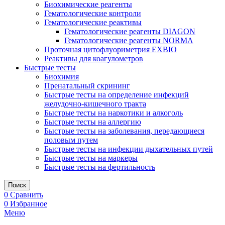
Биохимические реагенты
Гематологические контроли
Гематологические реактивы
Гематологические реагенты DIAGON
Гематологические реагенты NORMA
Проточная цитофлуориметрия EXBIO
Реактивы для коагулометров
Быстрые тесты
Биохимия
Пренатальный скрининг
Быстрые тесты на определение инфекций
желудочно-кишечного тракта
Быстрые тесты на наркотики и алкоголь
Быстрые тесты на аллергию
Быстрые тесты на заболевания, передающиеся
половым путем
Быстрые тесты на инфекции дыхательных путей
Быстрые тесты на маркеры
Быстрые тесты на фертильность
Поиск
0
Сравнить
0
Избранное
Меню