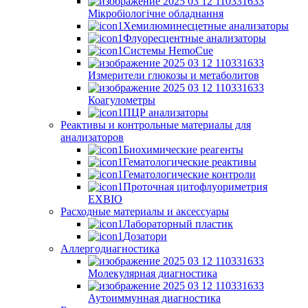
Мікробіологічне обладнання
Хемилюминесцетные анализаторы
Флуоресцентные анализаторы
Системы HemoCue
Измерители глюкозы и метаболитов
Коагулометры
ПЦР анализаторы
Реактивы и контрольные материалы для
анализаторов
Биохимические реагенты
Гематологические реактивы
Гематологические контроли
Проточная цитофлуориметрия
EXBIO
Расходные материалы и аксессуары
Лабораторный пластик
Дозатори
Аллергодиагностика
Молекулярная диагностика
Аутоиммунная диагностика