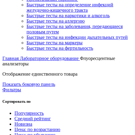
Быстрые тесты на определение инфекций
желудочно-кишечного тракта
Быстрые тесты на наркотики и алкоголь
Быстрые тесты на аллергию
Быстрые тесты на заболевания, передающиеся
половым путем
Быстрые тесты на инфекции дыхательных путей
Быстрые тесты на маркеры
Быстрые тесты на фертильность
Главная
Лабораторное оборудование
Флуоресцентные
анализаторы
Отображение единственного товара
Показать боковую панель
Фильтры
Сортировать по
Популярность
Средний рейтинг
Новизна
Цена: по возрастанию
Цена: по убыванию