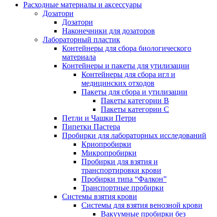
Расходные материалы и аксессуары
Дозатори
Дозатори
Наконечники для дозаторов
Лабораторный пластик
Контейнеры для сбора биологического
материала
Контейнеры и пакеты для утилизации
Контейнеры для сбора игл и
медицинских отходов
Пакеты для сбора и утилизации
Пакеты категории B
Пакеты категории C
Петли и Чашки Петри
Пипетки Пастера
Пробирки для лабораторных исследований
Криопробирки
Микропробирки
Пробирки для взятия и
транспортировки крови
Пробирки типа “Фалкон”
Транспортные пробирки
Системы взятия крови
Системы для взятия венозной крови
Вакуумные пробирки без