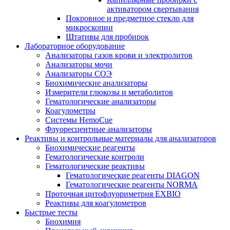
активатором свертывания
Покровное и предметное стекло для
микроскопии
Штативы для пробирок
Лабораторное оборудование
Анализаторы газов крови и электролитов
Анализаторы мочи
Анализаторы СОЭ
Биохимические анализаторы
Измерители глюкозы и метаболитов
Гематологические анализаторы
Коагулометры
Системы HemoCue
Флуоресцентные анализаторы
Реактивы и контрольные материалы для анализаторов
Биохимические реагенты
Гематологические контроли
Гематологические реактивы
Гематологические реагенты DIAGON
Гематологические реагенты NORMA
Проточная цитофлуориметрия EXBIO
Реактивы для коагулометров
Быстрые тесты
Биохимия