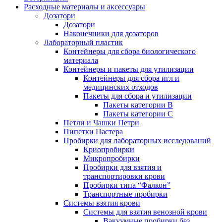
Расходные материалы и аксессуары
Дозатори
Дозатори
Наконечники для дозаторов
Лабораторный пластик
Контейнеры для сбора биологического
материала
Контейнеры и пакеты для утилизации
Контейнеры для сбора игл и
медицинских отходов
Пакеты для сбора и утилизации
Пакеты категории B
Пакеты категории C
Петли и Чашки Петри
Пипетки Пастера
Пробирки для лабораторных исследований
Криопробирки
Микропробирки
Пробирки для взятия и
транспортировки крови
Пробирки типа “Фалкон”
Транспортные пробирки
Системы взятия крови
Системы для взятия венозной крови
Вакуумные пробирки без