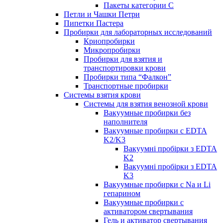
Пакеты категории C
Петли и Чашки Петри
Пипетки Пастера
Пробирки для лабораторных исследований
Криопробирки
Микропробирки
Пробирки для взятия и
транспортировки крови
Пробирки типа “Фалкон”
Транспортные пробирки
Системы взятия крови
Системы для взятия венозной крови
Вакуумные пробирки без
наполнителя
Вакуумные пробирки с EDTA
K2/K3
Вакуумні пробірки з EDTA
K2
Вакуумні пробірки з EDTA
K3
Вакуумные пробирки с Na и Li
гепарином
Вакуумные пробирки с
активатором свертывания
Гель и активатор свертывания