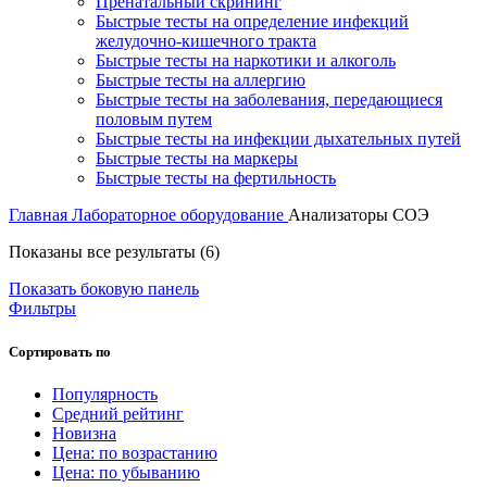
Пренатальный скрининг
Быстрые тесты на определение инфекций
желудочно-кишечного тракта
Быстрые тесты на наркотики и алкоголь
Быстрые тесты на аллергию
Быстрые тесты на заболевания, передающиеся
половым путем
Быстрые тесты на инфекции дыхательных путей
Быстрые тесты на маркеры
Быстрые тесты на фертильность
Главная
Лабораторное оборудование
Анализаторы СОЭ
Цены:
Показаны все результаты (6)
по
Показать боковую панель
возрастанию
Фильтры
Сортировать по
Популярность
Средний рейтинг
Новизна
Цена: по возрастанию
Цена: по убыванию