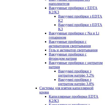
наполнителя
Вакуумные пробирки с EDTA
K2/K3
Вакуумні пробірки з EDTA
K2
Вакуумні пробірки з EDTA
K3
Вакуумные пробирки с Na и Li
гепарином
Вакуумные пробирки с
активатором свертывания
Гель и активатор свертывания
Вакуумные пробирки с
фторидом натрия
Вакуумные пробирки с цитратом
натрия
Вакуумні пробірки з
цитратом натрію 3.2%
Вакуумні пробірки з
цитратом натрію 3.8%
Системы для взятия капиллярной
крови
Капиллярные пробирки EDTA
K2/К3
Капиллярные пробирки с