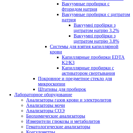
Вакуумные пробирки с
фторидом натрия
Вакуумные пробирки с цитратом
натрия
Вакуумні пробірки з
цитратом натрію 3.2%
Вакуумні пробірки з
цитратом натрію 3.8%
Системы для взятия капиллярной
крови
Капиллярные пробирки EDTA
K2/К3
Капиллярные пробирки с
активатором свертывания
Покровное и предметное стекло для
микроскопии
Штативы для пробирок
Лабораторное оборудование
Анализаторы газов крови и электролитов
Анализаторы мочи
Анализаторы СОЭ
Биохимические анализаторы
Измерители глюкозы и метаболитов
Гематологические анализаторы
Коагулометры