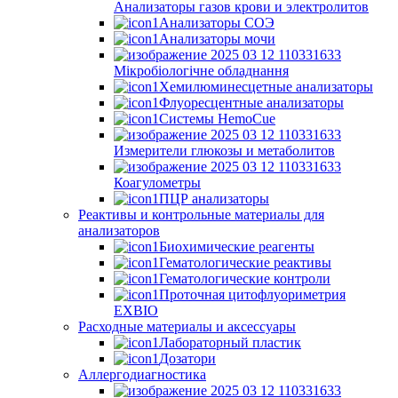
Анализаторы газов крови и электролитов
Анализаторы СОЭ
Анализаторы мочи
Мікробіологічне обладнання
Хемилюминесцетные анализаторы
Флуоресцентные анализаторы
Системы HemoCue
Измерители глюкозы и метаболитов
Коагулометры
ПЦР анализаторы
Реактивы и контрольные материалы для
анализаторов
Биохимические реагенты
Гематологические реактивы
Гематологические контроли
Проточная цитофлуориметрия
EXBIO
Расходные материалы и аксессуары
Лабораторный пластик
Дозатори
Аллергодиагностика