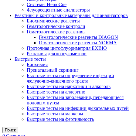
Системы HemoCue
Флуоресцентные анализаторы
Реактивы и контрольные материалы для анализаторов
Биохимические реагенты
Гематологические контроли
Гематологические реактивы
Гематологические реагенты DIAGON
Гематологические реагенты NORMA
Проточная цитофлуориметрия EXBIO
Реактивы для коагулометров
Быстрые тесты
Биохимия
Пренатальный скрининг
Быстрые тесты на определение инфекций
желудочно-кишечного тракта
Быстрые тесты на наркотики и алкоголь
Быстрые тесты на аллергию
Быстрые тесты на заболевания, передающиеся
половым путем
Быстрые тесты на инфекции дыхательных путей
Быстрые тесты на маркеры
Быстрые тесты на фертильность
Поиск
0
Сравнить