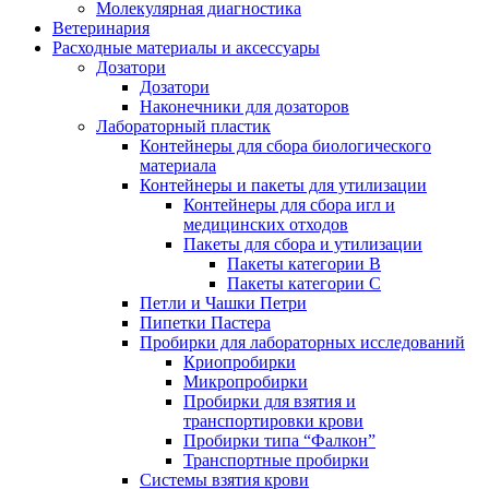
Молекулярная диагностика
Ветеринария
Расходные материалы и аксессуары
Дозатори
Дозатори
Наконечники для дозаторов
Лабораторный пластик
Контейнеры для сбора биологического
материала
Контейнеры и пакеты для утилизации
Контейнеры для сбора игл и
медицинских отходов
Пакеты для сбора и утилизации
Пакеты категории B
Пакеты категории C
Петли и Чашки Петри
Пипетки Пастера
Пробирки для лабораторных исследований
Криопробирки
Микропробирки
Пробирки для взятия и
транспортировки крови
Пробирки типа “Фалкон”
Транспортные пробирки
Системы взятия крови