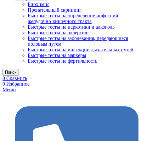
Биохимия
Пренатальный скрининг
Быстрые тесты на определение инфекций
желудочно-кишечного тракта
Быстрые тесты на наркотики и алкоголь
Быстрые тесты на аллергию
Быстрые тесты на заболевания, передающиеся
половым путем
Быстрые тесты на инфекции дыхательных путей
Быстрые тесты на маркеры
Быстрые тесты на фертильность
Поиск
0
Сравнить
0
Избранное
Меню