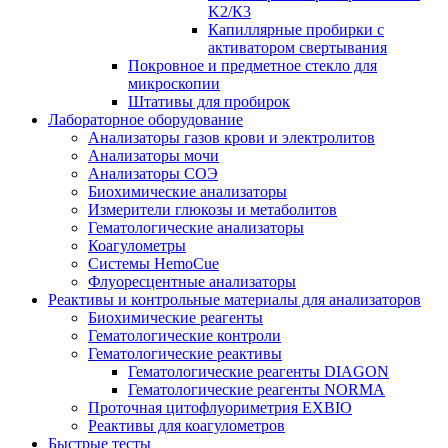
K2/К3
Капиллярные пробирки с
активатором свертывания
Покровное и предметное стекло для
микроскопии
Штативы для пробирок
Лабораторное оборудование
Анализаторы газов крови и электролитов
Анализаторы мочи
Анализаторы СОЭ
Биохимические анализаторы
Измерители глюкозы и метаболитов
Гематологические анализаторы
Коагулометры
Системы HemoCue
Флуоресцентные анализаторы
Реактивы и контрольные материалы для анализаторов
Биохимические реагенты
Гематологические контроли
Гематологические реактивы
Гематологические реагенты DIAGON
Гематологические реагенты NORMA
Проточная цитофлуориметрия EXBIO
Реактивы для коагулометров
Быстрые тесты