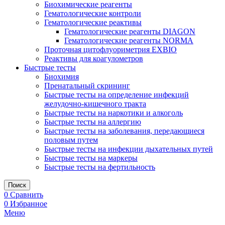
Биохимические реагенты
Гематологические контроли
Гематологические реактивы
Гематологические реагенты DIAGON
Гематологические реагенты NORMA
Проточная цитофлуориметрия EXBIO
Реактивы для коагулометров
Быстрые тесты
Биохимия
Пренатальный скрининг
Быстрые тесты на определение инфекций
желудочно-кишечного тракта
Быстрые тесты на наркотики и алкоголь
Быстрые тесты на аллергию
Быстрые тесты на заболевания, передающиеся
половым путем
Быстрые тесты на инфекции дыхательных путей
Быстрые тесты на маркеры
Быстрые тесты на фертильность
Поиск
0
Сравнить
0
Избранное
Меню