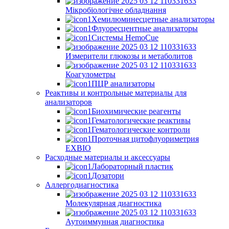
Мікробіологічне обладнання
Хемилюминесцетные анализаторы
Флуоресцентные анализаторы
Системы HemoCue
Измерители глюкозы и метаболитов
Коагулометры
ПЦР анализаторы
Реактивы и контрольные материалы для
анализаторов
Биохимические реагенты
Гематологические реактивы
Гематологические контроли
Проточная цитофлуориметрия
EXBIO
Расходные материалы и аксессуары
Лабораторный пластик
Дозатори
Аллергодиагностика
Молекулярная диагностика
Аутоиммунная диагностика