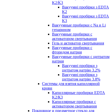
K2/K3
Вакуумні пробірки з EDTA
K2
Вакуумні пробірки з EDTA
K3
Вакуумные пробирки с Na и Li
гепарином
Вакуумные пробирки с
активатором свертывания
Гель и активатор свертывания
Вакуумные пробирки с
фторидом натрия
Вакуумные пробирки с цитратом
натрия
Вакуумні пробірки з
цитратом натрію 3.2%
Вакуумні пробірки з
цитратом натрію 3.8%
Системы для взятия капиллярной
крови
Капиллярные пробирки EDTA
K2/К3
Капиллярные пробирки с
активатором свертывания
Покровное и предметное стекло для