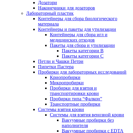
Дозатори
Наконечники для дозаторов
Лабораторный пластик
Контейнеры для сбора биологического
материала
Контейнеры и пакеты для утилизации
Контейнеры для сбора игл и
медицинских отходов
Пакеты для сбора и утилизации
Пакеты категории B
Пакеты категории C
Петли и Чашки Петри
Пипетки Пастера
Пробирки для лабораторных исследований
Криопробирки
Микропробирки
Пробирки для взятия и
транспортировки крови
Пробирки типа “Фалкон”
Транспортные пробирки
Системы взятия крови
Системы для взятия венозной крови
Вакуумные пробирки без
наполнителя
Вакуумные пробирки с EDTA