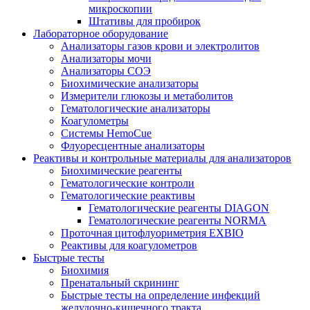
микроскопии
Штативы для пробирок
Лабораторное оборудование
Анализаторы газов крови и электролитов
Анализаторы мочи
Анализаторы СОЭ
Биохимические анализаторы
Измерители глюкозы и метаболитов
Гематологические анализаторы
Коагулометры
Системы HemoCue
Флуоресцентные анализаторы
Реактивы и контрольные материалы для анализаторов
Биохимические реагенты
Гематологические контроли
Гематологические реактивы
Гематологические реагенты DIAGON
Гематологические реагенты NORMA
Проточная цитофлуориметрия EXBIO
Реактивы для коагулометров
Быстрые тесты
Биохимия
Пренатальный скрининг
Быстрые тесты на определение инфекций
желудочно-кишечного тракта