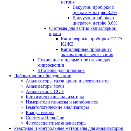
натрия
Вакуумні пробірки з
цитратом натрію 3.2%
Вакуумні пробірки з
цитратом натрію 3.8%
Системы для взятия капиллярной
крови
Капиллярные пробирки EDTA
K2/К3
Капиллярные пробирки с
активатором свертывания
Покровное и предметное стекло для
микроскопии
Штативы для пробирок
Лабораторное оборудование
Анализаторы газов крови и электролитов
Анализаторы мочи
Анализаторы СОЭ
Биохимические анализаторы
Измерители глюкозы и метаболитов
Гематологические анализаторы
Коагулометры
Системы HemoCue
Флуоресцентные анализаторы
Реактивы и контрольные материалы для анализаторов