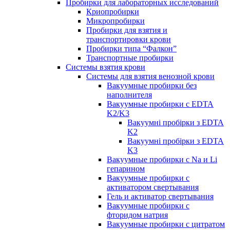
Пробирки для лабораторных исследований
Криопробирки
Микропробирки
Пробирки для взятия и
транспортировки крови
Пробирки типа “Фалкон”
Транспортные пробирки
Системы взятия крови
Системы для взятия венозной крови
Вакуумные пробирки без
наполнителя
Вакуумные пробирки с EDTA
K2/K3
Вакуумні пробірки з EDTA
K2
Вакуумні пробірки з EDTA
K3
Вакуумные пробирки с Na и Li
гепарином
Вакуумные пробирки с
активатором свертывания
Гель и активатор свертывания
Вакуумные пробирки с
фторидом натрия
Вакуумные пробирки с цитратом