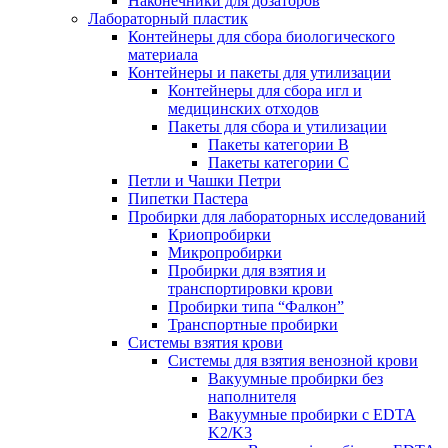
Наконечники для дозаторов
Лабораторный пластик
Контейнеры для сбора биологического
материала
Контейнеры и пакеты для утилизации
Контейнеры для сбора игл и
медицинских отходов
Пакеты для сбора и утилизации
Пакеты категории B
Пакеты категории C
Петли и Чашки Петри
Пипетки Пастера
Пробирки для лабораторных исследований
Криопробирки
Микропробирки
Пробирки для взятия и
транспортировки крови
Пробирки типа “Фалкон”
Транспортные пробирки
Системы взятия крови
Системы для взятия венозной крови
Вакуумные пробирки без
наполнителя
Вакуумные пробирки с EDTA
K2/K3