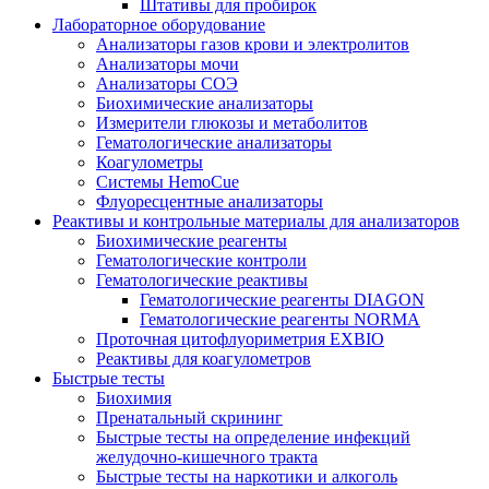
Штативы для пробирок
Лабораторное оборудование
Анализаторы газов крови и электролитов
Анализаторы мочи
Анализаторы СОЭ
Биохимические анализаторы
Измерители глюкозы и метаболитов
Гематологические анализаторы
Коагулометры
Системы HemoCue
Флуоресцентные анализаторы
Реактивы и контрольные материалы для анализаторов
Биохимические реагенты
Гематологические контроли
Гематологические реактивы
Гематологические реагенты DIAGON
Гематологические реагенты NORMA
Проточная цитофлуориметрия EXBIO
Реактивы для коагулометров
Быстрые тесты
Биохимия
Пренатальный скрининг
Быстрые тесты на определение инфекций
желудочно-кишечного тракта
Быстрые тесты на наркотики и алкоголь