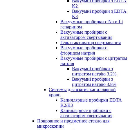
Вакуумні пробірки з EDTA
K2
Вакуумні пробірки з EDTA
K3
Вакуумные пробирки с Na и Li
гепарином
Вакуумные пробирки с
активатором свертывания
Гель и активатор свертывания
Вакуумные пробирки с
фторидом натрия
Вакуумные пробирки с цитратом
натрия
Вакуумні пробірки з
цитратом натрію 3.2%
Вакуумні пробірки з
цитратом натрію 3.8%
Системы для взятия капиллярной
крови
Капиллярные пробирки EDTA
K2/К3
Капиллярные пробирки с
активатором свертывания
Покровное и предметное стекло для
микроскопии