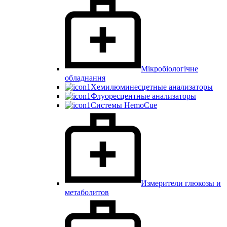
Мікробіологічне
обладнання
Хемилюминесцетные анализаторы
Флуоресцентные анализаторы
Системы HemoCue
Измерители глюкозы и
метаболитов