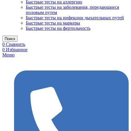
Быстрые тесты на аллергию
Быстрые тесты на заболевания, передающиеся
половым путем
Быстрые тесты на инфекции дыхательных путей
Быстрые тесты на маркеры
Быстрые тесты на фертильность
Поиск
0
Сравнить
0
Избранное
Меню