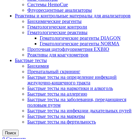
Системы HemoCue
Флуоресцентные анализаторы
Реактивы и контрольные материалы для анализаторов
Биохимические реагенты
Гематологические контроли
Гематологические реактивы
Гематологические реагенты DIAGON
Гематологические реагенты NORMA
Проточная цитофлуориметрия EXBIO
Реактивы для коагулометров
Быстрые тесты
Биохимия
Пренатальный скрининг
Быстрые тесты на определение инфекций
желудочно-кишечного тракта
Быстрые тесты на наркотики и алкоголь
Быстрые тесты на аллергию
Быстрые тесты на заболевания, передающиеся
половым путем
Быстрые тесты на инфекции дыхательных путей
Быстрые тесты на маркеры
Быстрые тесты на фертильность
Поиск
0
Сравнить