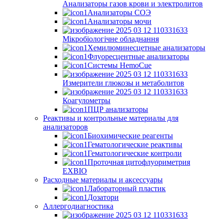
Анализаторы газов крови и электролитов
Анализаторы СОЭ
Анализаторы мочи
Мікробіологічне обладнання
Хемилюминесцетные анализаторы
Флуоресцентные анализаторы
Системы HemoCue
Измерители глюкозы и метаболитов
Коагулометры
ПЦР анализаторы
Реактивы и контрольные материалы для
анализаторов
Биохимические реагенты
Гематологические реактивы
Гематологические контроли
Проточная цитофлуориметрия
EXBIO
Расходные материалы и аксессуары
Лабораторный пластик
Дозатори
Аллергодиагностика