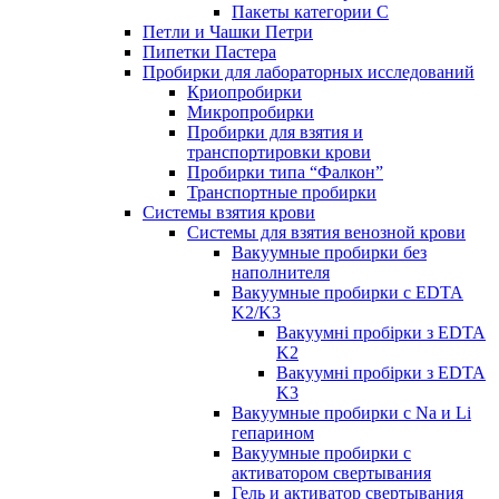
Пакеты категории C
Петли и Чашки Петри
Пипетки Пастера
Пробирки для лабораторных исследований
Криопробирки
Микропробирки
Пробирки для взятия и
транспортировки крови
Пробирки типа “Фалкон”
Транспортные пробирки
Системы взятия крови
Системы для взятия венозной крови
Вакуумные пробирки без
наполнителя
Вакуумные пробирки с EDTA
K2/K3
Вакуумні пробірки з EDTA
K2
Вакуумні пробірки з EDTA
K3
Вакуумные пробирки с Na и Li
гепарином
Вакуумные пробирки с
активатором свертывания
Гель и активатор свертывания