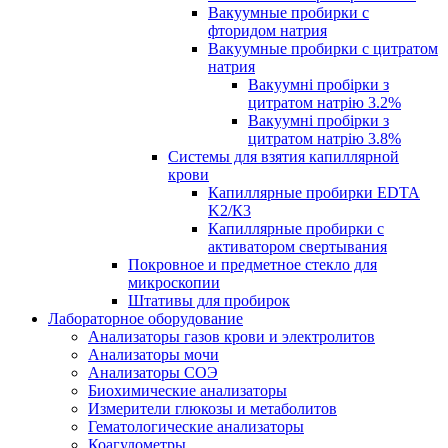
Вакуумные пробирки с
фторидом натрия
Вакуумные пробирки с цитратом
натрия
Вакуумні пробірки з
цитратом натрію 3.2%
Вакуумні пробірки з
цитратом натрію 3.8%
Системы для взятия капиллярной
крови
Капиллярные пробирки EDTA
K2/К3
Капиллярные пробирки с
активатором свертывания
Покровное и предметное стекло для
микроскопии
Штативы для пробирок
Лабораторное оборудование
Анализаторы газов крови и электролитов
Анализаторы мочи
Анализаторы СОЭ
Биохимические анализаторы
Измерители глюкозы и метаболитов
Гематологические анализаторы
Коагулометры