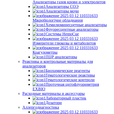
Анализаторы газов крови и электролитов
Анализаторы СОЭ
Анализаторы мочи
Мікробіологічне обладнання
Хемилюминесцетные анализаторы
Флуоресцентные анализаторы
Системы HemoCue
Измерители глюкозы и метаболитов
Коагулометры
ПЦР анализаторы
Реактивы и контрольные материалы для
анализаторов
Биохимические реагенты
Гематологические реактивы
Гематологические контроли
Проточная цитофлуориметрия
EXBIO
Расходные материалы и аксессуары
Лабораторный пластик
Дозатори
Аллергодиагностика