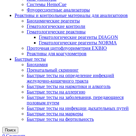
Системы HemoCue
Флуоресцентные анализаторы
Реактивы и контрольные материалы для анализаторов
Биохимические реагенты
Гематологические контроли
Гематологические реактивы
Гематологические реагенты DIAGON
Гематологические реагенты NORMA
Проточная цитофлуориметрия EXBIO
Реактивы для коагулометров
Быстрые тесты
Биохимия
Пренатальный скрининг
Быстрые тесты на определение инфекций
желудочно-кишечного тракта
Быстрые тесты на наркотики и алкоголь
Быстрые тесты на аллергию
Быстрые тесты на заболевания, передающиеся
половым путем
Быстрые тесты на инфекции дыхательных путей
Быстрые тесты на маркеры
Быстрые тесты на фертильность
Поиск
0
Сравнить