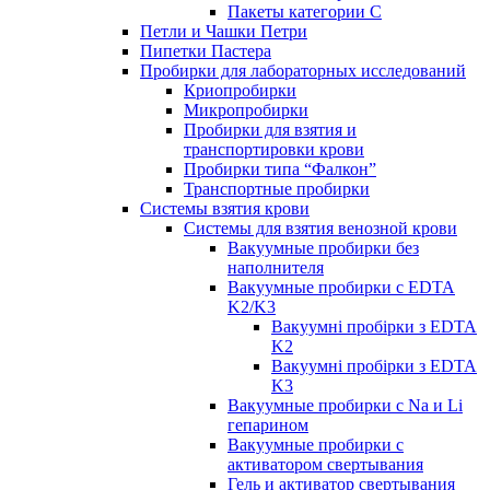
Пакеты категории C
Петли и Чашки Петри
Пипетки Пастера
Пробирки для лабораторных исследований
Криопробирки
Микропробирки
Пробирки для взятия и
транспортировки крови
Пробирки типа “Фалкон”
Транспортные пробирки
Системы взятия крови
Системы для взятия венозной крови
Вакуумные пробирки без
наполнителя
Вакуумные пробирки с EDTA
K2/K3
Вакуумні пробірки з EDTA
K2
Вакуумні пробірки з EDTA
K3
Вакуумные пробирки с Na и Li
гепарином
Вакуумные пробирки с
активатором свертывания
Гель и активатор свертывания