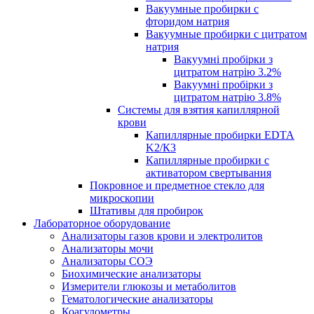
Вакуумные пробирки с
фторидом натрия
Вакуумные пробирки с цитратом
натрия
Вакуумні пробірки з
цитратом натрію 3.2%
Вакуумні пробірки з
цитратом натрію 3.8%
Системы для взятия капиллярной
крови
Капиллярные пробирки EDTA
K2/К3
Капиллярные пробирки с
активатором свертывания
Покровное и предметное стекло для
микроскопии
Штативы для пробирок
Лабораторное оборудование
Анализаторы газов крови и электролитов
Анализаторы мочи
Анализаторы СОЭ
Биохимические анализаторы
Измерители глюкозы и метаболитов
Гематологические анализаторы
Коагулометры