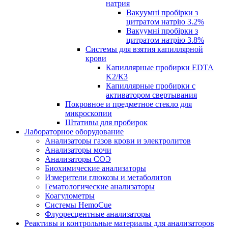
натрия
Вакуумні пробірки з
цитратом натрію 3.2%
Вакуумні пробірки з
цитратом натрію 3.8%
Системы для взятия капиллярной
крови
Капиллярные пробирки EDTA
K2/К3
Капиллярные пробирки с
активатором свертывания
Покровное и предметное стекло для
микроскопии
Штативы для пробирок
Лабораторное оборудование
Анализаторы газов крови и электролитов
Анализаторы мочи
Анализаторы СОЭ
Биохимические анализаторы
Измерители глюкозы и метаболитов
Гематологические анализаторы
Коагулометры
Системы HemoCue
Флуоресцентные анализаторы
Реактивы и контрольные материалы для анализаторов