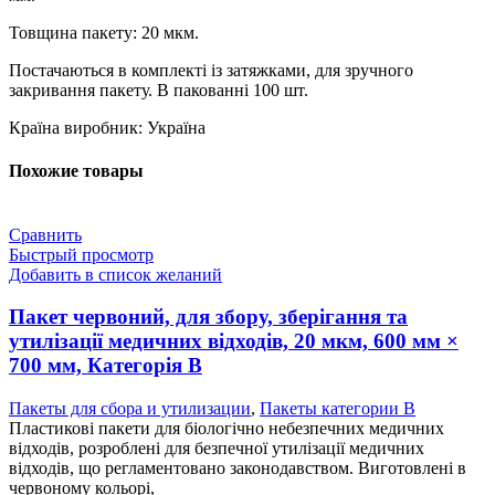
Товщина пакету: 20 мкм.
Постачаються в комплекті із затяжками, для зручного
закривання пакету. В пакованні 100 шт.
Країна виробник: Україна
Похожие товары
Сравнить
Быстрый просмотр
Добавить в список желаний
Пакет червоний, для збору, зберігання та
утилізації медичних відходів, 20 мкм, 600 мм ×
700 мм, Категорія В
Пакеты для сбора и утилизации
,
Пакеты категории B
Пластикові пакети для біологічно небезпечних медичних
відходів, розроблені для безпечної утилізації медичних
відходів, що регламентовано законодавством. Виготовлені в
червоному кольорі,