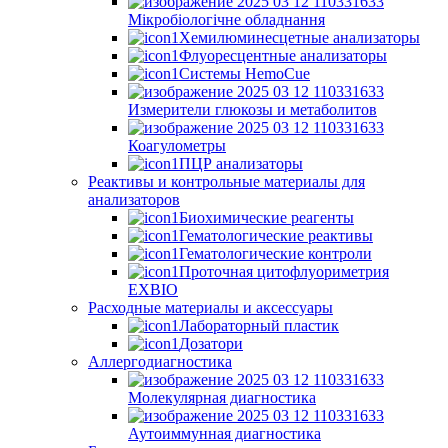
Мікробіологічне обладнання
Хемилюминесцетные анализаторы
Флуоресцентные анализаторы
Системы HemoCue
Измерители глюкозы и метаболитов
Коагулометры
ПЦР анализаторы
Реактивы и контрольные материалы для
анализаторов
Биохимические реагенты
Гематологические реактивы
Гематологические контроли
Проточная цитофлуориметрия
EXBIO
Расходные материалы и аксессуары
Лабораторный пластик
Дозатори
Аллергодиагностика
Молекулярная диагностика
Аутоиммунная диагностика