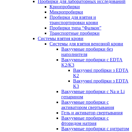
Пробирки для лабораторных исследований
Криопробирки
Микропробирки
Пробирки для взятия и
транспортировки крови
Пробирки типа “Фалкон”
Транспортные пробирки
Системы взятия крови
Системы для взятия венозной крови
Вакуумные пробирки без
наполнителя
Вакуумные пробирки с EDTA
K2/K3
Вакуумні пробірки з EDTA
K2
Вакуумні пробірки з EDTA
K3
Вакуумные пробирки с Na и Li
гепарином
Вакуумные пробирки с
активатором свертывания
Гель и активатор свертывания
Вакуумные пробирки с
фторидом натрия
Вакуумные пробирки с цитратом