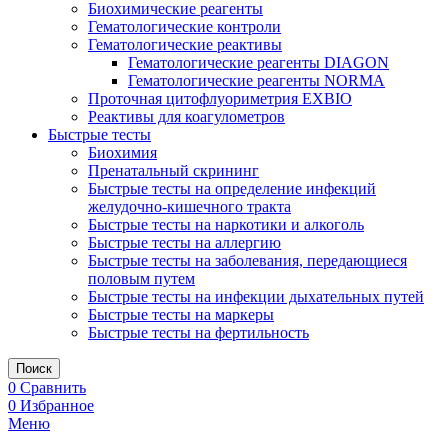
Биохимические реагенты
Гематологические контроли
Гематологические реактивы
Гематологические реагенты DIAGON
Гематологические реагенты NORMA
Проточная цитофлуориметрия EXBIO
Реактивы для коагулометров
Быстрые тесты
Биохимия
Пренатальный скрининг
Быстрые тесты на определение инфекций
желудочно-кишечного тракта
Быстрые тесты на наркотики и алкоголь
Быстрые тесты на аллергию
Быстрые тесты на заболевания, передающиеся
половым путем
Быстрые тесты на инфекции дыхательных путей
Быстрые тесты на маркеры
Быстрые тесты на фертильность
Поиск
0
Сравнить
0
Избранное
Меню