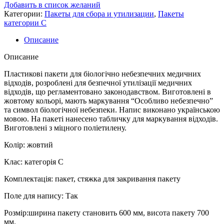
Добавить в список желаний
Категории:
Пакеты для сбора и утилизации
,
Пакеты
категории C
Описание
Описание
Пластикові пакети для біологічно небезпечних медичних
відходів, розроблені для безпечної утилізації медичних
відходів, що регламентовано законодавством. Виготовлені в
жовтому кольорі, мають маркування “Особливо небезпечно”
та символ біологічної небезпеки. Напис виконано українською
мовою. На пакеті нанесено табличку для маркування відходів.
Виготовлені з міцного поліетилену.
Колір: жовтий
Клас: категорія С
Комплектація: пакет, стяжка для закривання пакету
Поле для напису: Так
Розмір:ширина пакету становить 600 мм, висота пакету 700
мм.