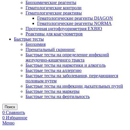
Биохимические реагенты
Гематологические контроли
Гематологические реактивы
Гематологические реагенты DIAGON
Гематологические реагенты NORMA
Проточная цитофлуориметрия EXBIO
Реактивы для коагулометров
Быстрые тесты
Биохимия
Пренатальный скрининг
Быстрые тесты на определение инфекций
желудочно-кишечного тракта
Быстрые тесты на наркотики и алкоголь
Быстрые тесты на аллергию
Быстрые тесты на заболевания, передающиеся
половым путем
Быстрые тесты на инфекции дыхательных путей
Быстрые тесты на маркеры
Быстрые тесты на фертильность
Поиск
0
Сравнить
0
Избранное
Меню