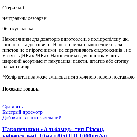
Стерильні
нейтральні/ безбарвні
96шт/упаковка
Наконечники для дозаторів виготовлені з поліпропілену, які
гігієнічні та довговічні. Наші стерильні наконечники для
піпеток не є пірогенними, не спричиняють ендотоксинів і не
містять ДНКаз/РНКаз. Наконечники для піпеток мають
широкий асортимент пакування: пакети, штатив або стопку
на ваш вибір.
*Колір штатива може змінюватися з кожною новою поставкою
Похожие товары
Сравнить
Быстрый просмотр
Добавить в список желаний
Наконечники «Альбамед» тип Гілсон,
універсальні, 10мкл білі ПП 1000шт/уп