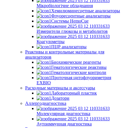
Мікробіологічне обладнання
Хемилюминесцетные анализаторы
Флуоресцентные анализаторы
Системы HemoCue
Измерители глюкозы и метаболитов
Коагулометры
ПЦР анализаторы
Реактивы и контрольные материалы для
анализаторов
Биохимические реагенты
Гематологические реактивы
Гематологические контроли
Проточная цитофлуориметрия
EXBIO
Расходные материалы и аксессуары
Лабораторный пластик
Дозатори
Аллергодиагностика
Молекулярная диагностика
Аутоиммунная диагностика