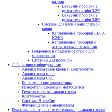
натрия
Вакуумні пробірки з
цитратом натрію 3.2%
Вакуумні пробірки з
цитратом натрію 3.8%
Системы для взятия капиллярной
крови
Капиллярные пробирки EDTA
K2/К3
Капиллярные пробирки с
активатором свертывания
Покровное и предметное стекло для
микроскопии
Штативы для пробирок
Лабораторное оборудование
Анализаторы газов крови и электролитов
Анализаторы мочи
Анализаторы СОЭ
Биохимические анализаторы
Измерители глюкозы и метаболитов
Гематологические анализаторы
Коагулометры
Системы HemoCue
Флуоресцентные анализаторы
Реактивы и контрольные материалы для анализаторов