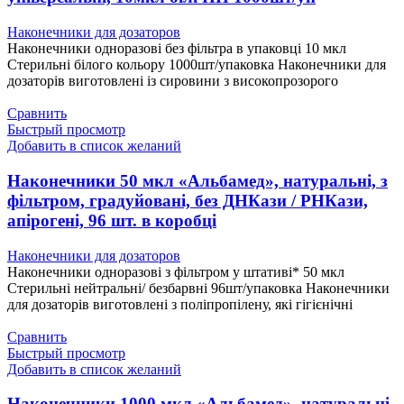
Наконечники для дозаторов
Наконечники одноразові без фільтра в упаковці 10 мкл
Стерильні білого кольору 1000шт/упаковка Наконечники для
дозаторів виготовлені із сировини з високопрозорого
Сравнить
Быстрый просмотр
Добавить в список желаний
Наконечники 50 мкл «Альбамед», натуральні, з
фільтром, градуйовані, без ДНКази / РНКази,
апірогені, 96 шт. в коробці
Наконечники для дозаторов
Наконечники одноразові з фільтром у штативі* 50 мкл
Стерильні нейтральні/ безбарвні 96шт/упаковка Наконечники
для дозаторів виготовлені з поліпропілену, які гігієнічні
Сравнить
Быстрый просмотр
Добавить в список желаний
Наконечники 1000 мкл «Альбамед», натуральні,