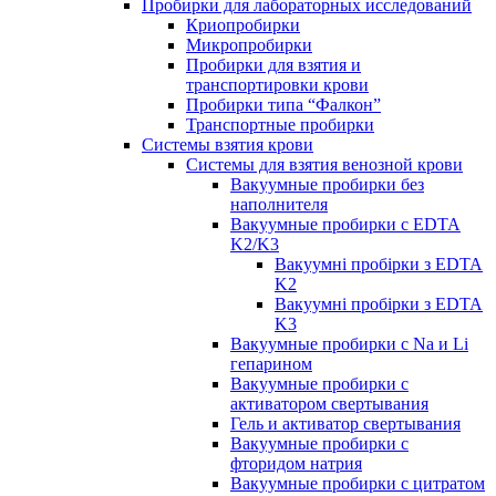
Пробирки для лабораторных исследований
Криопробирки
Микропробирки
Пробирки для взятия и
транспортировки крови
Пробирки типа “Фалкон”
Транспортные пробирки
Системы взятия крови
Системы для взятия венозной крови
Вакуумные пробирки без
наполнителя
Вакуумные пробирки с EDTA
K2/K3
Вакуумні пробірки з EDTA
K2
Вакуумні пробірки з EDTA
K3
Вакуумные пробирки с Na и Li
гепарином
Вакуумные пробирки с
активатором свертывания
Гель и активатор свертывания
Вакуумные пробирки с
фторидом натрия
Вакуумные пробирки с цитратом