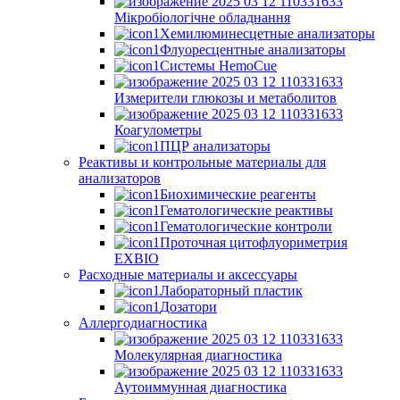
Мікробіологічне обладнання
Хемилюминесцетные анализаторы
Флуоресцентные анализаторы
Системы HemoCue
Измерители глюкозы и метаболитов
Коагулометры
ПЦР анализаторы
Реактивы и контрольные материалы для
анализаторов
Биохимические реагенты
Гематологические реактивы
Гематологические контроли
Проточная цитофлуориметрия
EXBIO
Расходные материалы и аксессуары
Лабораторный пластик
Дозатори
Аллергодиагностика
Молекулярная диагностика
Аутоиммунная диагностика