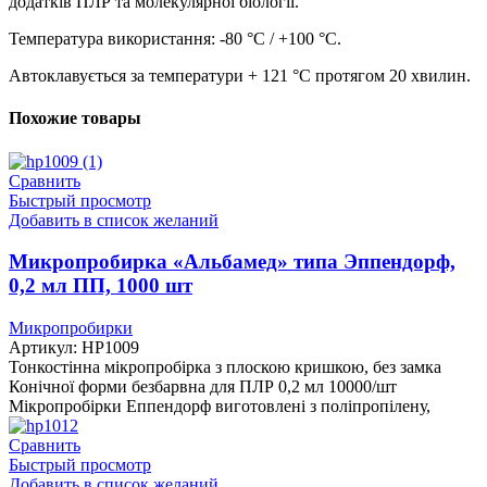
додатків ПЛР та молекулярної біології.
Температура використання: -80 °C / +100 °C.
Автоклавується за температури + 121 °C протягом 20 хвилин.
Похожие товары
Сравнить
Быстрый просмотр
Добавить в список желаний
Микропробирка «Альбамед» типа Эппендорф,
0,2 мл ПП, 1000 шт
Микропробирки
Артикул:
HP1009
Тонкостінна мікропробірка з плоскою кришкою, без замка
Конічної форми безбарвна для ПЛР 0,2 мл 10000/шт
Мікропробірки Еппендорф виготовлені з поліпропілену,
Сравнить
Быстрый просмотр
Добавить в список желаний