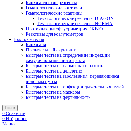
Биохимические реагенты
Гематологические контроли
Гематологические реактивы
Гематологические реагенты DIAGON
Гематологические реагенты NORMA
Проточная цитофлуориметрия EXBIO
Реактивы для коагулометров
Быстрые тесты
Биохимия
Пренатальный скрининг
Быстрые тесты на определение инфекций
желудочно-кишечного тракта
Быстрые тесты на наркотики и алкоголь
Быстрые тесты на аллергию
Быстрые тесты на заболевания, передающиеся
половым путем
Быстрые тесты на инфекции дыхательных путей
Быстрые тесты на маркеры
Быстрые тесты на фертильность
Поиск
0
Сравнить
0
Избранное
Меню