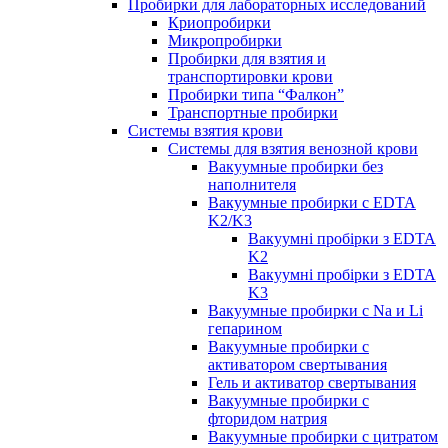
Пробирки для лабораторных исследований
Криопробирки
Микропробирки
Пробирки для взятия и
транспортировки крови
Пробирки типа “Фалкон”
Транспортные пробирки
Системы взятия крови
Системы для взятия венозной крови
Вакуумные пробирки без
наполнителя
Вакуумные пробирки с EDTA
K2/K3
Вакуумні пробірки з EDTA
K2
Вакуумні пробірки з EDTA
K3
Вакуумные пробирки с Na и Li
гепарином
Вакуумные пробирки с
активатором свертывания
Гель и активатор свертывания
Вакуумные пробирки с
фторидом натрия
Вакуумные пробирки с цитратом