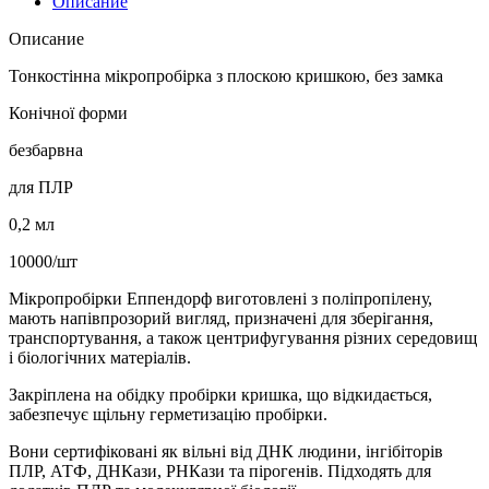
Описание
Описание
Тонкостінна мікропробірка з плоскою кришкою, без замка
Конічної форми
безбарвна
для ПЛР
0,2 мл
10000/шт
Мікропробірки Еппендорф виготовлені з поліпропілену,
мають напівпрозорий вигляд, призначені для зберігання,
транспортування, а також центрифугування різних середовищ
і біологічних матеріалів.
Закріплена на обідку пробірки кришка, що відкидається,
забезпечує щільну герметизацію пробірки.
Вони сертифіковані як вільні від ДНК людини, інгібіторів
ПЛР, АТФ, ДНКази, РНКази та пірогенів. Підходять для