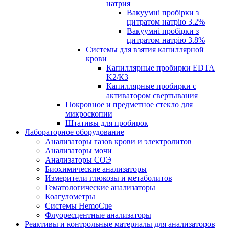
натрия
Вакуумні пробірки з
цитратом натрію 3.2%
Вакуумні пробірки з
цитратом натрію 3.8%
Системы для взятия капиллярной
крови
Капиллярные пробирки EDTA
K2/К3
Капиллярные пробирки с
активатором свертывания
Покровное и предметное стекло для
микроскопии
Штативы для пробирок
Лабораторное оборудование
Анализаторы газов крови и электролитов
Анализаторы мочи
Анализаторы СОЭ
Биохимические анализаторы
Измерители глюкозы и метаболитов
Гематологические анализаторы
Коагулометры
Системы HemoCue
Флуоресцентные анализаторы
Реактивы и контрольные материалы для анализаторов