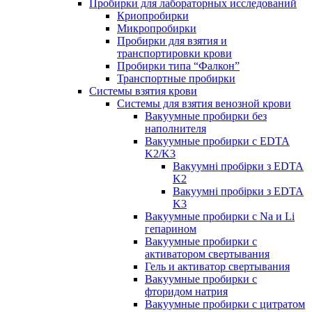
Пробирки для лабораторных исследований
Криопробирки
Микропробирки
Пробирки для взятия и
транспортировки крови
Пробирки типа “Фалкон”
Транспортные пробирки
Системы взятия крови
Системы для взятия венозной крови
Вакуумные пробирки без
наполнителя
Вакуумные пробирки с EDTA
K2/K3
Вакуумні пробірки з EDTA
K2
Вакуумні пробірки з EDTA
K3
Вакуумные пробирки с Na и Li
гепарином
Вакуумные пробирки с
активатором свертывания
Гель и активатор свертывания
Вакуумные пробирки с
фторидом натрия
Вакуумные пробирки с цитратом