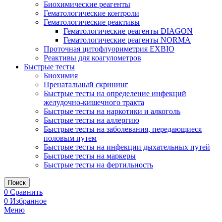
Биохимические реагенты
Гематологические контроли
Гематологические реактивы
Гематологические реагенты DIAGON
Гематологические реагенты NORMA
Проточная цитофлуориметрия EXBIO
Реактивы для коагулометров
Быстрые тесты
Биохимия
Пренатальный скрининг
Быстрые тесты на определение инфекций
желудочно-кишечного тракта
Быстрые тесты на наркотики и алкоголь
Быстрые тесты на аллергию
Быстрые тесты на заболевания, передающиеся
половым путем
Быстрые тесты на инфекции дыхательных путей
Быстрые тесты на маркеры
Быстрые тесты на фертильность
Поиск
0
Сравнить
0
Избранное
Меню