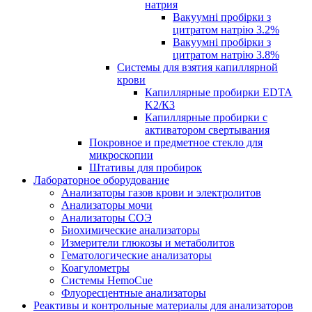
натрия
Вакуумні пробірки з
цитратом натрію 3.2%
Вакуумні пробірки з
цитратом натрію 3.8%
Системы для взятия капиллярной
крови
Капиллярные пробирки EDTA
K2/К3
Капиллярные пробирки с
активатором свертывания
Покровное и предметное стекло для
микроскопии
Штативы для пробирок
Лабораторное оборудование
Анализаторы газов крови и электролитов
Анализаторы мочи
Анализаторы СОЭ
Биохимические анализаторы
Измерители глюкозы и метаболитов
Гематологические анализаторы
Коагулометры
Системы HemoCue
Флуоресцентные анализаторы
Реактивы и контрольные материалы для анализаторов