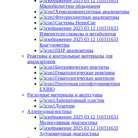
Мікробіологічне обладнання
Хемилюминесцетные анализаторы
Флуоресцентные анализаторы
Системы HemoCue
Измерители глюкозы и метаболитов
Коагулометры
ПЦР анализаторы
Реактивы и контрольные материалы для
анализаторов
Биохимические реагенты
Гематологические реактивы
Гематологические контроли
Проточная цитофлуориметрия
EXBIO
Расходные материалы и аксессуары
Лабораторный пластик
Дозатори
Аллергодиагностика
Молекулярная диагностика
Аутоиммунная диагностика