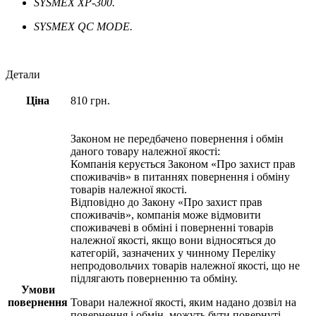
SYSMEX XP-300.
SYSMEX QC MODE.
Детали
Ціна
810 грн.
Законом не передбачено повернення і обмін
даного товару належної якості:
Компанія керується Законом «Про захист прав
споживачів» в питаннях повернення і обміну
товарів належної якості.
Відповідно до Закону «Про захист прав
споживачів», компанія може відмовити
споживачеві в обміні і поверненні товарів
належної якості, якщо вони відносяться до
категорій, зазначених у чинному Переліку
непродовольчих товарів належної якості, що не
підлягають поверненню та обміну.
Умови
повернення
Товари належної якості, яким надано дозвіл на
повернення і обмін, можуть бути повернуті