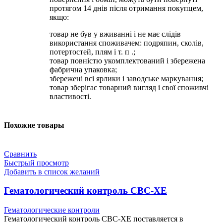
протягом 14 днів після отримання покупцем,
якщо:
товар не був у вживанні і не має слідів
використання споживачем: подряпин, сколів,
потертостей, плям і т. п .;
товар повністю укомплектований і збережена
фабрична упаковка;
збережені всі ярлики і заводське маркування;
товар зберігає товарний вигляд і свої споживчі
властивості.
Похожие товары
Сравнить
Быстрый просмотр
Добавить в список желаний
Гематологический контроль CBC-XE
Гематологические контроли
Гематологический контроль CBC-XE поставляется в