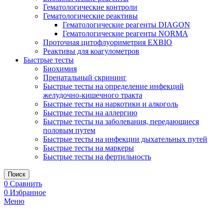
Гематологические контроли
Гематологические реактивы
Гематологические реагенты DIAGON
Гематологические реагенты NORMA
Проточная цитофлуориметрия EXBIO
Реактивы для коагулометров
Быстрые тесты
Биохимия
Пренатальный скрининг
Быстрые тесты на определение инфекций
желудочно-кишечного тракта
Быстрые тесты на наркотики и алкоголь
Быстрые тесты на аллергию
Быстрые тесты на заболевания, передающиеся
половым путем
Быстрые тесты на инфекции дыхательных путей
Быстрые тесты на маркеры
Быстрые тесты на фертильность
Поиск
0
Сравнить
0
Избранное
Меню