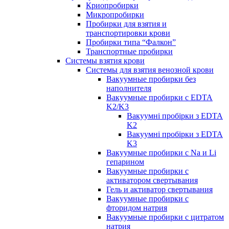
Криопробирки
Микропробирки
Пробирки для взятия и
транспортировки крови
Пробирки типа “Фалкон”
Транспортные пробирки
Системы взятия крови
Системы для взятия венозной крови
Вакуумные пробирки без
наполнителя
Вакуумные пробирки с EDTA
K2/K3
Вакуумні пробірки з EDTA
K2
Вакуумні пробірки з EDTA
K3
Вакуумные пробирки с Na и Li
гепарином
Вакуумные пробирки с
активатором свертывания
Гель и активатор свертывания
Вакуумные пробирки с
фторидом натрия
Вакуумные пробирки с цитратом
натрия