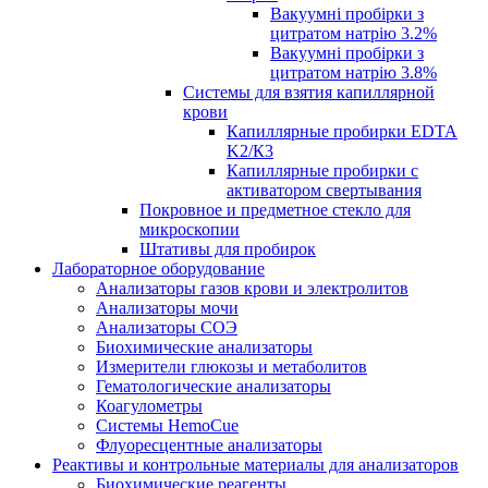
Вакуумні пробірки з
цитратом натрію 3.2%
Вакуумні пробірки з
цитратом натрію 3.8%
Системы для взятия капиллярной
крови
Капиллярные пробирки EDTA
K2/К3
Капиллярные пробирки с
активатором свертывания
Покровное и предметное стекло для
микроскопии
Штативы для пробирок
Лабораторное оборудование
Анализаторы газов крови и электролитов
Анализаторы мочи
Анализаторы СОЭ
Биохимические анализаторы
Измерители глюкозы и метаболитов
Гематологические анализаторы
Коагулометры
Системы HemoCue
Флуоресцентные анализаторы
Реактивы и контрольные материалы для анализаторов
Биохимические реагенты