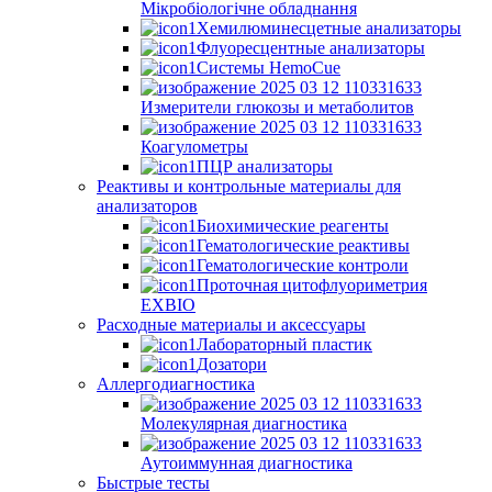
Мікробіологічне обладнання
Хемилюминесцетные анализаторы
Флуоресцентные анализаторы
Системы HemoCue
Измерители глюкозы и метаболитов
Коагулометры
ПЦР анализаторы
Реактивы и контрольные материалы для
анализаторов
Биохимические реагенты
Гематологические реактивы
Гематологические контроли
Проточная цитофлуориметрия
EXBIO
Расходные материалы и аксессуары
Лабораторный пластик
Дозатори
Аллергодиагностика
Молекулярная диагностика
Аутоиммунная диагностика
Быстрые тесты