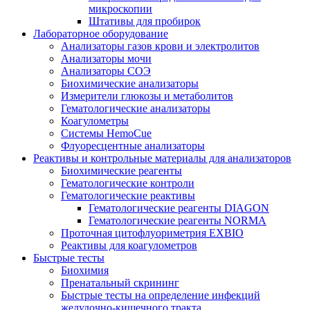
микроскопии
Штативы для пробирок
Лабораторное оборудование
Анализаторы газов крови и электролитов
Анализаторы мочи
Анализаторы СОЭ
Биохимические анализаторы
Измерители глюкозы и метаболитов
Гематологические анализаторы
Коагулометры
Системы HemoCue
Флуоресцентные анализаторы
Реактивы и контрольные материалы для анализаторов
Биохимические реагенты
Гематологические контроли
Гематологические реактивы
Гематологические реагенты DIAGON
Гематологические реагенты NORMA
Проточная цитофлуориметрия EXBIO
Реактивы для коагулометров
Быстрые тесты
Биохимия
Пренатальный скрининг
Быстрые тесты на определение инфекций
желудочно-кишечного тракта