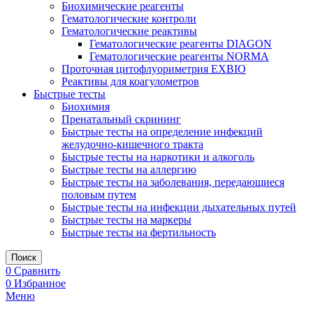
Биохимические реагенты
Гематологические контроли
Гематологические реактивы
Гематологические реагенты DIAGON
Гематологические реагенты NORMA
Проточная цитофлуориметрия EXBIO
Реактивы для коагулометров
Быстрые тесты
Биохимия
Пренатальный скрининг
Быстрые тесты на определение инфекций
желудочно-кишечного тракта
Быстрые тесты на наркотики и алкоголь
Быстрые тесты на аллергию
Быстрые тесты на заболевания, передающиеся
половым путем
Быстрые тесты на инфекции дыхательных путей
Быстрые тесты на маркеры
Быстрые тесты на фертильность
Поиск
0
Сравнить
0
Избранное
Меню