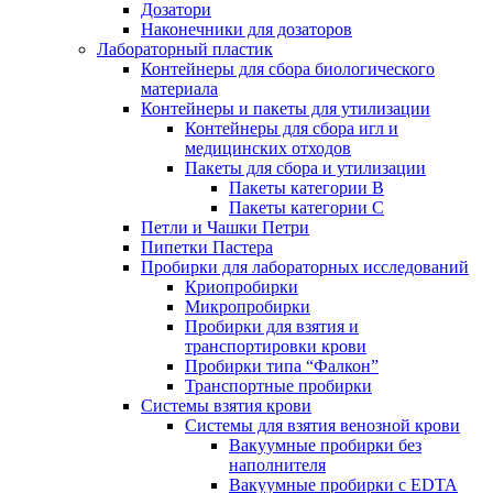
Дозатори
Наконечники для дозаторов
Лабораторный пластик
Контейнеры для сбора биологического
материала
Контейнеры и пакеты для утилизации
Контейнеры для сбора игл и
медицинских отходов
Пакеты для сбора и утилизации
Пакеты категории B
Пакеты категории C
Петли и Чашки Петри
Пипетки Пастера
Пробирки для лабораторных исследований
Криопробирки
Микропробирки
Пробирки для взятия и
транспортировки крови
Пробирки типа “Фалкон”
Транспортные пробирки
Системы взятия крови
Системы для взятия венозной крови
Вакуумные пробирки без
наполнителя
Вакуумные пробирки с EDTA