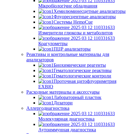
Мікробіологічне обладнання
Хемилюминесцетные анализаторы
Флуоресцентные анализаторы
Системы HemoCue
Измерители глюкозы и метаболитов
Коагулометры
ПЦР анализаторы
Реактивы и контрольные материалы для
анализаторов
Биохимические реагенты
Гематологические реактивы
Гематологические контроли
Проточная цитофлуориметрия
EXBIO
Расходные материалы и аксессуары
Лабораторный пластик
Дозатори
Аллергодиагностика
Молекулярная диагностика
Аутоиммунная диагностика