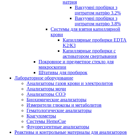
натрия
Вакуумні пробірки з
цитратом натрію 3.2%
Вакуумні пробірки з
цитратом натрію 3.8%
Системы для взятия капиллярной
крови
Капиллярные пробирки EDTA
K2/К3
Капиллярные пробирки с
активатором свертывания
Покровное и предметное стекло для
микроскопии
Штативы для пробирок
Лабораторное оборудование
Анализаторы газов крови и электролитов
Анализаторы мочи
Анализаторы СОЭ
Биохимические анализаторы
Измерители глюкозы и метаболитов
Гематологические анализаторы
Коагулометры
Системы HemoCue
Флуоресцентные анализаторы
Реактивы и контрольные материалы для анализаторов