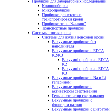
Пробирки для лабораторных исследований
Криопробирки
Микропробирки
Пробирки для взятия и
транспортировки крови
Пробирки типа “Фалкон”
Транспортные пробирки
Системы взятия крови
Системы для взятия венозной крови
Вакуумные пробирки без
наполнителя
Вакуумные пробирки с EDTA
K2/K3
Вакуумні пробірки з EDTA
K2
Вакуумні пробірки з EDTA
K3
Вакуумные пробирки с Na и Li
гепарином
Вакуумные пробирки с
активатором свертывания
Гель и активатор свертывания
Вакуумные пробирки с
фторидом натрия
Вакуумные пробирки с цитратом