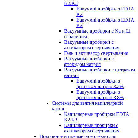
K2/K3
Вакуумні пробірки з EDTA
K2
Вакуумні пробірки з EDTA
K3
Вакуумные пробирки с Na и Li
гепарином
Вакуумные пробирки с
активатором свертывания
Гель и активатор свертывания
Вакуумные пробирки с
фторидом натрия
Вакуумные пробирки с цитратом
натрия
Вакуумні пробірки з
цитратом натрію 3.2%
Вакуумні пробірки з
цитратом натрію 3.8%
Системы для взятия капиллярной
крови
Капиллярные пробирки EDTA
K2/К3
Капиллярные пробирки с
активатором свертывания
Покровное и предметное стекло для