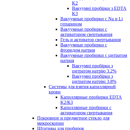
K2
Вакуумні пробірки з EDTA
K3
Вакуумные пробирки с Na и Li
гепарином
Вакуумные пробирки с
активатором свертывания
Гель и активатор свертывания
Вакуумные пробирки с
фторидом натрия
Вакуумные пробирки с цитратом
натрия
Вакуумні пробірки з
цитратом натрію 3.2%
Вакуумні пробірки з
цитратом натрію 3.8%
Системы для взятия капиллярной
крови
Капиллярные пробирки EDTA
K2/К3
Капиллярные пробирки с
активатором свертывания
Покровное и предметное стекло для
микроскопии
Штативы для пробирок