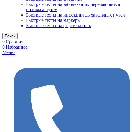
Быстрые тесты на заболевания, передающиеся
половым путем
Быстрые тесты на инфекции дыхательных путей
Быстрые тесты на маркеры
Быстрые тесты на фертильность
Поиск
0
Сравнить
0
Избранное
Меню