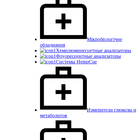
Мікробіологічне
обладнання
Хемилюминесцетные анализаторы
Флуоресцентные анализаторы
Системы HemoCue
Измерители глюкозы и
метаболитов