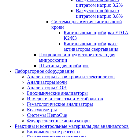
цитратом натрію 3.2%
Вакуумні пробірки з
цитратом натрію 3.8%
Системы для взятия капиллярной
крови
Капиллярные пробирки EDTA
K2/К3
Капиллярные пробирки с
активатором свертывания
Покровное и предметное стекло для
микроскопии
Штативы для пробирок
Лабораторное оборудование
Анализаторы газов крови и электролитов
Анализаторы мочи
Анализаторы СОЭ
Биохимические анализаторы
Измерители глюкозы и метаболитов
Гематологические анализаторы
Коагулометры
Системы HemoCue
Флуоресцентные анализаторы
Реактивы и контрольные материалы для анализаторов
Биохимические реагенты