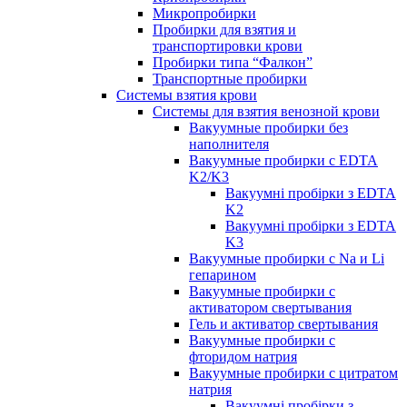
Микропробирки
Пробирки для взятия и
транспортировки крови
Пробирки типа “Фалкон”
Транспортные пробирки
Системы взятия крови
Системы для взятия венозной крови
Вакуумные пробирки без
наполнителя
Вакуумные пробирки с EDTA
K2/K3
Вакуумні пробірки з EDTA
K2
Вакуумні пробірки з EDTA
K3
Вакуумные пробирки с Na и Li
гепарином
Вакуумные пробирки с
активатором свертывания
Гель и активатор свертывания
Вакуумные пробирки с
фторидом натрия
Вакуумные пробирки с цитратом
натрия
Вакуумні пробірки з