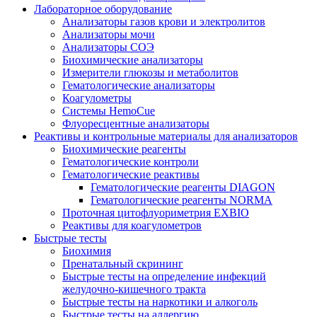
Лабораторное оборудование
Анализаторы газов крови и электролитов
Анализаторы мочи
Анализаторы СОЭ
Биохимические анализаторы
Измерители глюкозы и метаболитов
Гематологические анализаторы
Коагулометры
Системы HemoCue
Флуоресцентные анализаторы
Реактивы и контрольные материалы для анализаторов
Биохимические реагенты
Гематологические контроли
Гематологические реактивы
Гематологические реагенты DIAGON
Гематологические реагенты NORMA
Проточная цитофлуориметрия EXBIO
Реактивы для коагулометров
Быстрые тесты
Биохимия
Пренатальный скрининг
Быстрые тесты на определение инфекций
желудочно-кишечного тракта
Быстрые тесты на наркотики и алкоголь
Быстрые тесты на аллергию