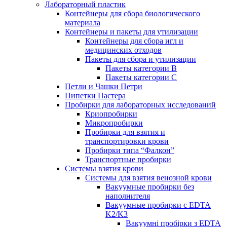
Лабораторный пластик
Контейнеры для сбора биологического
материала
Контейнеры и пакеты для утилизации
Контейнеры для сбора игл и
медицинских отходов
Пакеты для сбора и утилизации
Пакеты категории B
Пакеты категории C
Петли и Чашки Петри
Пипетки Пастера
Пробирки для лабораторных исследований
Криопробирки
Микропробирки
Пробирки для взятия и
транспортировки крови
Пробирки типа “Фалкон”
Транспортные пробирки
Системы взятия крови
Системы для взятия венозной крови
Вакуумные пробирки без
наполнителя
Вакуумные пробирки с EDTA
K2/K3
Вакуумні пробірки з EDTA