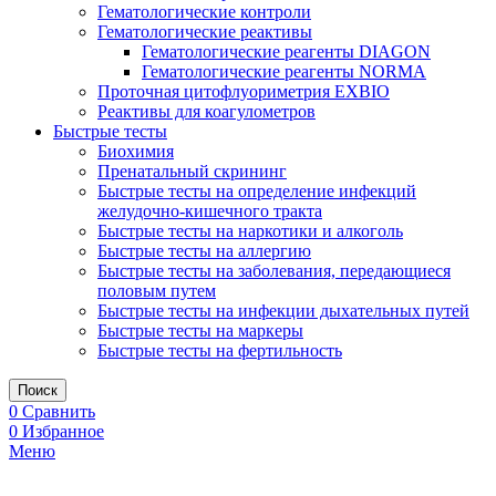
Гематологические контроли
Гематологические реактивы
Гематологические реагенты DIAGON
Гематологические реагенты NORMA
Проточная цитофлуориметрия EXBIO
Реактивы для коагулометров
Быстрые тесты
Биохимия
Пренатальный скрининг
Быстрые тесты на определение инфекций
желудочно-кишечного тракта
Быстрые тесты на наркотики и алкоголь
Быстрые тесты на аллергию
Быстрые тесты на заболевания, передающиеся
половым путем
Быстрые тесты на инфекции дыхательных путей
Быстрые тесты на маркеры
Быстрые тесты на фертильность
Поиск
0
Сравнить
0
Избранное
Меню