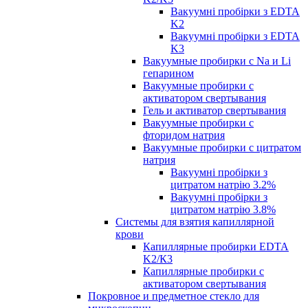
Вакуумні пробірки з EDTA
K2
Вакуумні пробірки з EDTA
K3
Вакуумные пробирки с Na и Li
гепарином
Вакуумные пробирки с
активатором свертывания
Гель и активатор свертывания
Вакуумные пробирки с
фторидом натрия
Вакуумные пробирки с цитратом
натрия
Вакуумні пробірки з
цитратом натрію 3.2%
Вакуумні пробірки з
цитратом натрію 3.8%
Системы для взятия капиллярной
крови
Капиллярные пробирки EDTA
K2/К3
Капиллярные пробирки с
активатором свертывания
Покровное и предметное стекло для