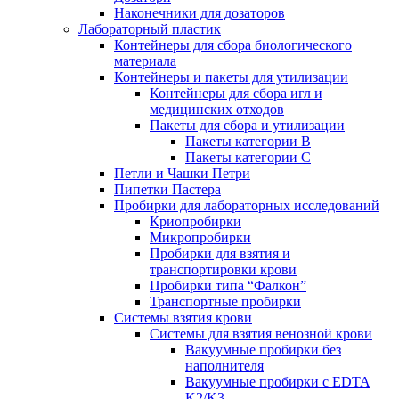
Наконечники для дозаторов
Лабораторный пластик
Контейнеры для сбора биологического
материала
Контейнеры и пакеты для утилизации
Контейнеры для сбора игл и
медицинских отходов
Пакеты для сбора и утилизации
Пакеты категории B
Пакеты категории C
Петли и Чашки Петри
Пипетки Пастера
Пробирки для лабораторных исследований
Криопробирки
Микропробирки
Пробирки для взятия и
транспортировки крови
Пробирки типа “Фалкон”
Транспортные пробирки
Системы взятия крови
Системы для взятия венозной крови
Вакуумные пробирки без
наполнителя
Вакуумные пробирки с EDTA
K2/K3