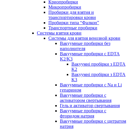
Криопробирки
Микропробирки
Пробирки для взятия и
транспортировки крови
Пробирки типа “Фалкон”
Транспортные пробирки
Системы взятия крови
Системы для взятия венозной крови
Вакуумные пробирки без
наполнителя
Вакуумные пробирки с EDTA
K2/K3
Вакуумні пробірки з EDTA
K2
Вакуумні пробірки з EDTA
K3
Вакуумные пробирки с Na и Li
гепарином
Вакуумные пробирки с
активатором свертывания
Гель и активатор свертывания
Вакуумные пробирки с
фторидом натрия
Вакуумные пробирки с цитратом
натрия