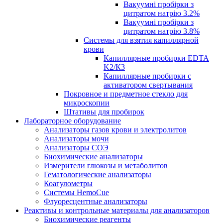
Вакуумні пробірки з
цитратом натрію 3.2%
Вакуумні пробірки з
цитратом натрію 3.8%
Системы для взятия капиллярной
крови
Капиллярные пробирки EDTA
K2/К3
Капиллярные пробирки с
активатором свертывания
Покровное и предметное стекло для
микроскопии
Штативы для пробирок
Лабораторное оборудование
Анализаторы газов крови и электролитов
Анализаторы мочи
Анализаторы СОЭ
Биохимические анализаторы
Измерители глюкозы и метаболитов
Гематологические анализаторы
Коагулометры
Системы HemoCue
Флуоресцентные анализаторы
Реактивы и контрольные материалы для анализаторов
Биохимические реагенты