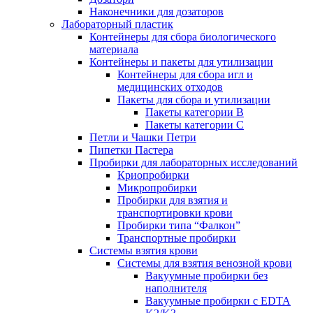
Наконечники для дозаторов
Лабораторный пластик
Контейнеры для сбора биологического
материала
Контейнеры и пакеты для утилизации
Контейнеры для сбора игл и
медицинских отходов
Пакеты для сбора и утилизации
Пакеты категории B
Пакеты категории C
Петли и Чашки Петри
Пипетки Пастера
Пробирки для лабораторных исследований
Криопробирки
Микропробирки
Пробирки для взятия и
транспортировки крови
Пробирки типа “Фалкон”
Транспортные пробирки
Системы взятия крови
Системы для взятия венозной крови
Вакуумные пробирки без
наполнителя
Вакуумные пробирки с EDTA