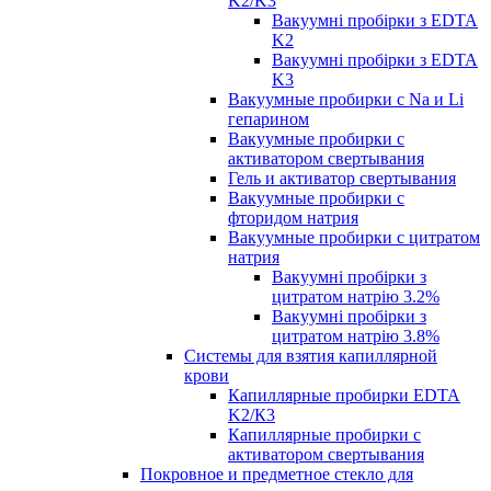
K2/K3
Вакуумні пробірки з EDTA
K2
Вакуумні пробірки з EDTA
K3
Вакуумные пробирки с Na и Li
гепарином
Вакуумные пробирки с
активатором свертывания
Гель и активатор свертывания
Вакуумные пробирки с
фторидом натрия
Вакуумные пробирки с цитратом
натрия
Вакуумні пробірки з
цитратом натрію 3.2%
Вакуумні пробірки з
цитратом натрію 3.8%
Системы для взятия капиллярной
крови
Капиллярные пробирки EDTA
K2/К3
Капиллярные пробирки с
активатором свертывания
Покровное и предметное стекло для