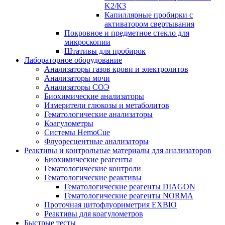
K2/К3
Капиллярные пробирки с
активатором свертывания
Покровное и предметное стекло для
микроскопии
Штативы для пробирок
Лабораторное оборудование
Анализаторы газов крови и электролитов
Анализаторы мочи
Анализаторы СОЭ
Биохимические анализаторы
Измерители глюкозы и метаболитов
Гематологические анализаторы
Коагулометры
Системы HemoCue
Флуоресцентные анализаторы
Реактивы и контрольные материалы для анализаторов
Биохимические реагенты
Гематологические контроли
Гематологические реактивы
Гематологические реагенты DIAGON
Гематологические реагенты NORMA
Проточная цитофлуориметрия EXBIO
Реактивы для коагулометров
Быстрые тесты