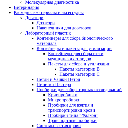
Молекулярная диагностика
Ветеринария
Расходные материалы и аксессуары
Дозатори
Дозатори
Наконечники для дозаторов
Лабораторный пластик
Контейнеры для сбора биологического
материала
Контейнеры и пакеты для утилизации
Контейнеры для сбора игл и
медицинских отходов
Пакеты для сбора и утилизации
Пакеты категории B
Пакеты категории C
Петли и Чашки Петри
Пипетки Пастера
Пробирки для лабораторных исследований
Криопробирки
Микропробирки
Пробирки для взятия и
транспортировки крови
Пробирки типа “Фалкон”
Транспортные пробирки
Системы взятия крови