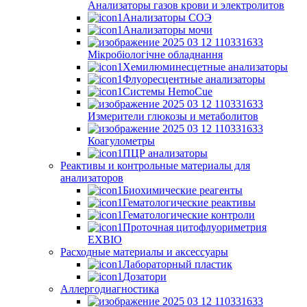
Анализаторы газов крови и электролитов
Анализаторы СОЭ
Анализаторы мочи
Мікробіологічне обладнання
Хемилюминесцетные анализаторы
Флуоресцентные анализаторы
Системы HemoCue
Измерители глюкозы и метаболитов
Коагулометры
ПЦР анализаторы
Реактивы и контрольные материалы для
анализаторов
Биохимические реагенты
Гематологические реактивы
Гематологические контроли
Проточная цитофлуориметрия
EXBIO
Расходные материалы и аксессуары
Лабораторный пластик
Дозатори
Аллергодиагностика