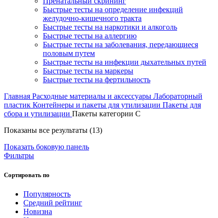
Пренатальный скрининг
Быстрые тесты на определение инфекций
желудочно-кишечного тракта
Быстрые тесты на наркотики и алкоголь
Быстрые тесты на аллергию
Быстрые тесты на заболевания, передающиеся
половым путем
Быстрые тесты на инфекции дыхательных путей
Быстрые тесты на маркеры
Быстрые тесты на фертильность
Главная
Расходные материалы и аксессуары
Лабораторный
пластик
Контейнеры и пакеты для утилизации
Пакеты для
сбора и утилизации
Пакеты категории C
Цены:
Показаны все результаты (13)
по
Показать боковую панель
убыванию
Фильтры
Сортировать по
Популярность
Средний рейтинг
Новизна