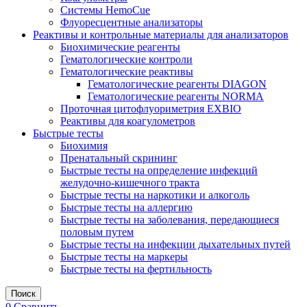
Системы HemoCue
Флуоресцентные анализаторы
Реактивы и контрольные материалы для анализаторов
Биохимические реагенты
Гематологические контроли
Гематологические реактивы
Гематологические реагенты DIAGON
Гематологические реагенты NORMA
Проточная цитофлуориметрия EXBIO
Реактивы для коагулометров
Быстрые тесты
Биохимия
Пренатальный скрининг
Быстрые тесты на определение инфекций
желудочно-кишечного тракта
Быстрые тесты на наркотики и алкоголь
Быстрые тесты на аллергию
Быстрые тесты на заболевания, передающиеся
половым путем
Быстрые тесты на инфекции дыхательных путей
Быстрые тесты на маркеры
Быстрые тесты на фертильность
Поиск
0
Сравнить