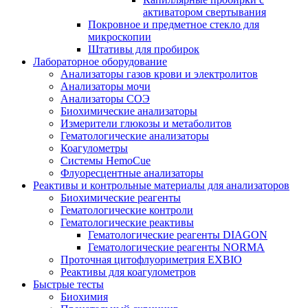
активатором свертывания
Покровное и предметное стекло для
микроскопии
Штативы для пробирок
Лабораторное оборудование
Анализаторы газов крови и электролитов
Анализаторы мочи
Анализаторы СОЭ
Биохимические анализаторы
Измерители глюкозы и метаболитов
Гематологические анализаторы
Коагулометры
Системы HemoCue
Флуоресцентные анализаторы
Реактивы и контрольные материалы для анализаторов
Биохимические реагенты
Гематологические контроли
Гематологические реактивы
Гематологические реагенты DIAGON
Гематологические реагенты NORMA
Проточная цитофлуориметрия EXBIO
Реактивы для коагулометров
Быстрые тесты
Биохимия