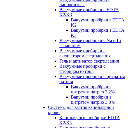
наполнителя
Вакуумные пробирки с EDTA
K2/K3
Вакуумні пробірки з EDTA
K2
Вакуумні пробірки з EDTA
K3
Вакуумные пробирки с Na и Li
гепарином
Вакуумные пробирки с
активатором свертывания
Гель и активатор свертывания
Вакуумные пробирки с
фторидом натрия
Вакуумные пробирки с цитратом
натрия
Вакуумні пробірки з
цитратом натрію 3.2%
Вакуумні пробірки з
цитратом натрію 3.8%
Системы для взятия капиллярной
крови
Капиллярные пробирки EDTA
K2/К3
Капиллярные пробирки с