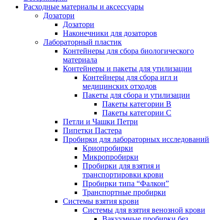
Расходные материалы и аксессуары
Дозатори
Дозатори
Наконечники для дозаторов
Лабораторный пластик
Контейнеры для сбора биологического
материала
Контейнеры и пакеты для утилизации
Контейнеры для сбора игл и
медицинских отходов
Пакеты для сбора и утилизации
Пакеты категории B
Пакеты категории C
Петли и Чашки Петри
Пипетки Пастера
Пробирки для лабораторных исследований
Криопробирки
Микропробирки
Пробирки для взятия и
транспортировки крови
Пробирки типа “Фалкон”
Транспортные пробирки
Системы взятия крови
Системы для взятия венозной крови
Вакуумные пробирки без