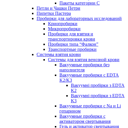
Пакеты категории C
Петли и Чашки Петри
Пипетки Пастера
Пробирки для лабораторных исследований
Криопробирки
Микропробирки
Пробирки для взятия и
транспортировки крови
Пробирки типа “Фалкон”
Транспортные пробирки
Системы взятия крови
Системы для взятия венозной крови
Вакуумные пробирки без
наполнителя
Вакуумные пробирки с EDTA
K2/K3
Вакуумні пробірки з EDTA
K2
Вакуумні пробірки з EDTA
K3
Вакуумные пробирки с Na и Li
гепарином
Вакуумные пробирки с
активатором свертывания
Гель и активатор свертывания