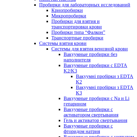
Пробирки для лабораторных исследований
Криопробирки
Микропробирки
Пробирки для взятия и
транспортировки крови
Пробирки типа “Фалкон”
Транспортные пробирки
Системы взятия крови
Системы для взятия венозной крови
Вакуумные пробирки без
наполнителя
Вакуумные пробирки с EDTA
K2/K3
Вакуумні пробірки з EDTA
K2
Вакуумні пробірки з EDTA
K3
Вакуумные пробирки с Na и Li
гепарином
Вакуумные пробирки с
активатором свертывания
Гель и активатор свертывания
Вакуумные пробирки с
фторидом натрия
Вакуумные пробирки с цитратом