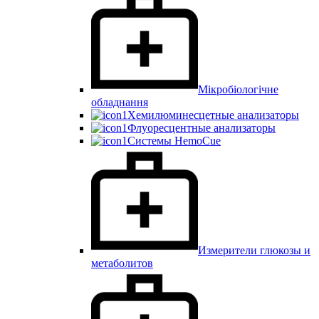
Мікробіологічне
обладнання
Хемилюминесцетные анализаторы
Флуоресцентные анализаторы
Системы HemoCue
Измерители глюкозы и
метаболитов