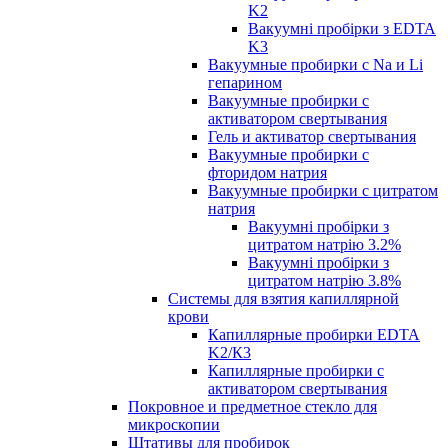
K2
Вакуумні пробірки з EDTA
K3
Вакуумные пробирки с Na и Li
гепарином
Вакуумные пробирки с
активатором свертывания
Гель и активатор свертывания
Вакуумные пробирки с
фторидом натрия
Вакуумные пробирки с цитратом
натрия
Вакуумні пробірки з
цитратом натрію 3.2%
Вакуумні пробірки з
цитратом натрію 3.8%
Системы для взятия капиллярной
крови
Капиллярные пробирки EDTA
K2/К3
Капиллярные пробирки с
активатором свертывания
Покровное и предметное стекло для
микроскопии
Штативы для пробирок