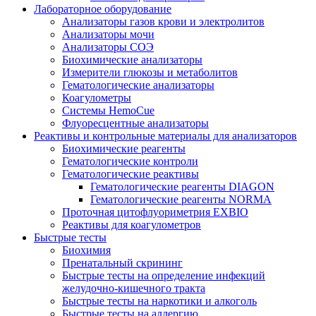
Лабораторное оборудование
Анализаторы газов крови и электролитов
Анализаторы мочи
Анализаторы СОЭ
Биохимические анализаторы
Измерители глюкозы и метаболитов
Гематологические анализаторы
Коагулометры
Системы HemoCue
Флуоресцентные анализаторы
Реактивы и контрольные материалы для анализаторов
Биохимические реагенты
Гематологические контроли
Гематологические реактивы
Гематологические реагенты DIAGON
Гематологические реагенты NORMA
Проточная цитофлуориметрия EXBIO
Реактивы для коагулометров
Быстрые тесты
Биохимия
Пренатальный скрининг
Быстрые тесты на определение инфекций
желудочно-кишечного тракта
Быстрые тесты на наркотики и алкоголь
Быстрые тесты на аллергию