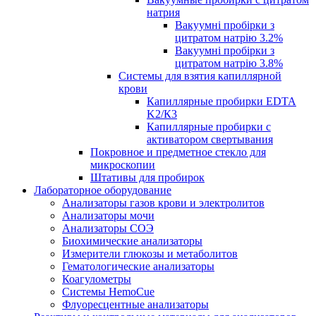
натрия
Вакуумні пробірки з
цитратом натрію 3.2%
Вакуумні пробірки з
цитратом натрію 3.8%
Системы для взятия капиллярной
крови
Капиллярные пробирки EDTA
K2/К3
Капиллярные пробирки с
активатором свертывания
Покровное и предметное стекло для
микроскопии
Штативы для пробирок
Лабораторное оборудование
Анализаторы газов крови и электролитов
Анализаторы мочи
Анализаторы СОЭ
Биохимические анализаторы
Измерители глюкозы и метаболитов
Гематологические анализаторы
Коагулометры
Системы HemoCue
Флуоресцентные анализаторы