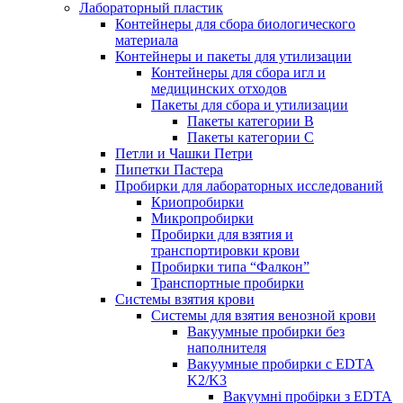
Лабораторный пластик
Контейнеры для сбора биологического
материала
Контейнеры и пакеты для утилизации
Контейнеры для сбора игл и
медицинских отходов
Пакеты для сбора и утилизации
Пакеты категории B
Пакеты категории C
Петли и Чашки Петри
Пипетки Пастера
Пробирки для лабораторных исследований
Криопробирки
Микропробирки
Пробирки для взятия и
транспортировки крови
Пробирки типа “Фалкон”
Транспортные пробирки
Системы взятия крови
Системы для взятия венозной крови
Вакуумные пробирки без
наполнителя
Вакуумные пробирки с EDTA
K2/K3
Вакуумні пробірки з EDTA