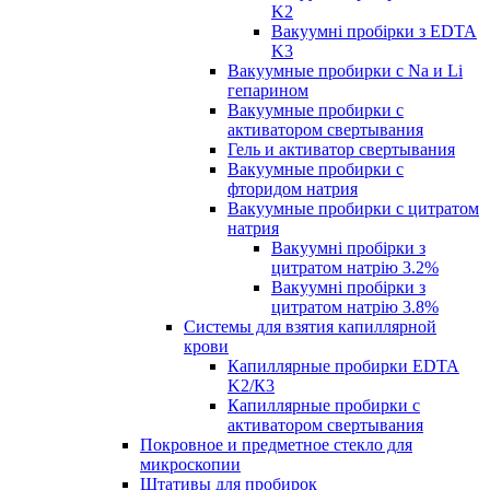
K2
Вакуумні пробірки з EDTA
K3
Вакуумные пробирки с Na и Li
гепарином
Вакуумные пробирки с
активатором свертывания
Гель и активатор свертывания
Вакуумные пробирки с
фторидом натрия
Вакуумные пробирки с цитратом
натрия
Вакуумні пробірки з
цитратом натрію 3.2%
Вакуумні пробірки з
цитратом натрію 3.8%
Системы для взятия капиллярной
крови
Капиллярные пробирки EDTA
K2/К3
Капиллярные пробирки с
активатором свертывания
Покровное и предметное стекло для
микроскопии
Штативы для пробирок