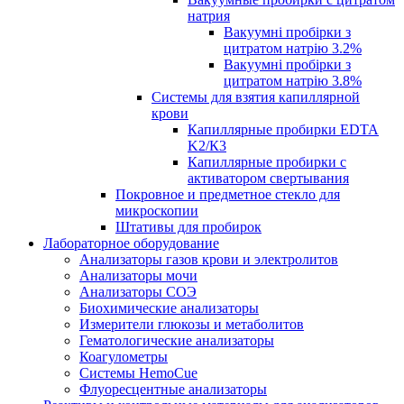
натрия
Вакуумні пробірки з
цитратом натрію 3.2%
Вакуумні пробірки з
цитратом натрію 3.8%
Системы для взятия капиллярной
крови
Капиллярные пробирки EDTA
K2/К3
Капиллярные пробирки с
активатором свертывания
Покровное и предметное стекло для
микроскопии
Штативы для пробирок
Лабораторное оборудование
Анализаторы газов крови и электролитов
Анализаторы мочи
Анализаторы СОЭ
Биохимические анализаторы
Измерители глюкозы и метаболитов
Гематологические анализаторы
Коагулометры
Системы HemoCue
Флуоресцентные анализаторы