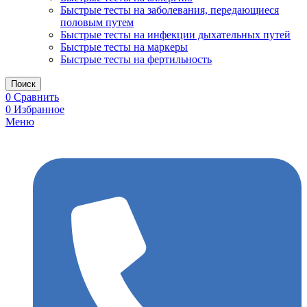
Быстрые тесты на заболевания, передающиеся
половым путем
Быстрые тесты на инфекции дыхательных путей
Быстрые тесты на маркеры
Быстрые тесты на фертильность
Поиск
0
Сравнить
0
Избранное
Меню