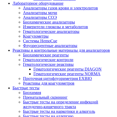
Лабораторное оборудование
Анализаторы газов крови и электролитов
Анализаторы мочи
Анализаторы СОЭ
Биохимические анализаторы
Измерители глюкозы и метаболитов
Гематологические анализаторы
Коагулометры
Системы HemoCue
Флуоресцентные анализаторы
Реактивы и контрольные материалы для анализаторов
Биохимические реагенты
Гематологические контроли
Гематологические реактивы
Гематологические реагенты DIAGON
Гематологические реагенты NORMA
Проточная цитофлуориметрия EXBIO
Реактивы для коагулометров
Быстрые тесты
Биохимия
Пренатальный скрининг
Быстрые тесты на определение инфекций
желудочно-кишечного тракта
Быстрые тесты на наркотики и алкоголь
Быстрые тесты на аллергию