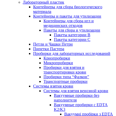
Лабораторный пластик
Контейнеры для сбора биологического
материала
Контейнеры и пакеты для утилизации
Контейнеры для сбора игл и
медицинских отходов
Пакеты для сбора и утилизации
Пакеты категории B
Пакеты категории C
Петли и Чашки Петри
Пипетки Пастера
Пробирки для лабораторных исследований
Криопробирки
Микропробирки
Пробирки для взятия и
транспортировки крови
Пробирки типа “Фалкон”
Транспортные пробирки
Системы взятия крови
Системы для взятия венозной крови
Вакуумные пробирки без
наполнителя
Вакуумные пробирки с EDTA
K2/K3
Вакуумні пробірки з EDTA