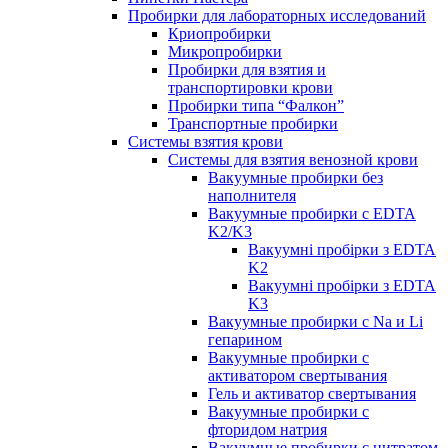
Пробирки для лабораторных исследований
Криопробирки
Микропробирки
Пробирки для взятия и
транспортировки крови
Пробирки типа “Фалкон”
Транспортные пробирки
Системы взятия крови
Системы для взятия венозной крови
Вакуумные пробирки без
наполнителя
Вакуумные пробирки с EDTA
K2/K3
Вакуумні пробірки з EDTA
K2
Вакуумні пробірки з EDTA
K3
Вакуумные пробирки с Na и Li
гепарином
Вакуумные пробирки с
активатором свертывания
Гель и активатор свертывания
Вакуумные пробирки с
фторидом натрия
Вакуумные пробирки с цитратом