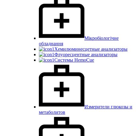
Мікробіологічне
обладнання
Хемилюминесцетные анализаторы
Флуоресцентные анализаторы
Системы HemoCue
Измерители глюкозы и
метаболитов