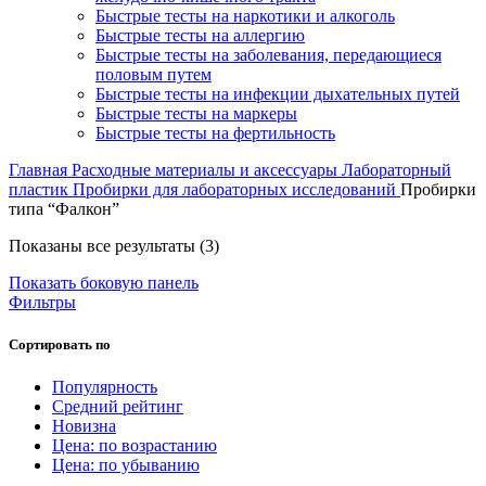
Быстрые тесты на наркотики и алкоголь
Быстрые тесты на аллергию
Быстрые тесты на заболевания, передающиеся
половым путем
Быстрые тесты на инфекции дыхательных путей
Быстрые тесты на маркеры
Быстрые тесты на фертильность
Главная
Расходные материалы и аксессуары
Лабораторный
пластик
Пробирки для лабораторных исследований
Пробирки
типа “Фалкон”
Цены:
Показаны все результаты (3)
по
Показать боковую панель
убыванию
Фильтры
Сортировать по
Популярность
Средний рейтинг
Новизна
Цена: по возрастанию
Цена: по убыванию