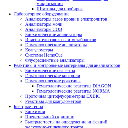
микроскопии
Штативы для пробирок
Лабораторное оборудование
Анализаторы газов крови и электролитов
Анализаторы мочи
Анализаторы СОЭ
Биохимические анализаторы
Измерители глюкозы и метаболитов
Гематологические анализаторы
Коагулометры
Системы HemoCue
Флуоресцентные анализаторы
Реактивы и контрольные материалы для анализаторов
Биохимические реагенты
Гематологические контроли
Гематологические реактивы
Гематологические реагенты DIAGON
Гематологические реагенты NORMA
Проточная цитофлуориметрия EXBIO
Реактивы для коагулометров
Быстрые тесты
Биохимия
Пренатальный скрининг
Быстрые тесты на определение инфекций
желудочно-кишечного тракта