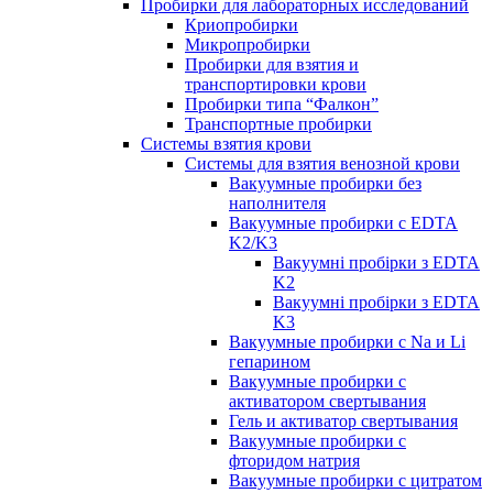
Пробирки для лабораторных исследований
Криопробирки
Микропробирки
Пробирки для взятия и
транспортировки крови
Пробирки типа “Фалкон”
Транспортные пробирки
Системы взятия крови
Системы для взятия венозной крови
Вакуумные пробирки без
наполнителя
Вакуумные пробирки с EDTA
K2/K3
Вакуумні пробірки з EDTA
K2
Вакуумні пробірки з EDTA
K3
Вакуумные пробирки с Na и Li
гепарином
Вакуумные пробирки с
активатором свертывания
Гель и активатор свертывания
Вакуумные пробирки с
фторидом натрия
Вакуумные пробирки с цитратом