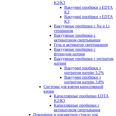
K2/K3
Вакуумні пробірки з EDTA
K2
Вакуумні пробірки з EDTA
K3
Вакуумные пробирки с Na и Li
гепарином
Вакуумные пробирки с
активатором свертывания
Гель и активатор свертывания
Вакуумные пробирки с
фторидом натрия
Вакуумные пробирки с цитратом
натрия
Вакуумні пробірки з
цитратом натрію 3.2%
Вакуумні пробірки з
цитратом натрію 3.8%
Системы для взятия капиллярной
крови
Капиллярные пробирки EDTA
K2/К3
Капиллярные пробирки с
активатором свертывания
Покровное и предметное стекло для