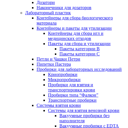
Дозатори
Наконечники для дозаторов
Лабораторный пластик
Контейнеры для сбора биологического
материала
Контейнеры и пакеты для утилизации
Контейнеры для сбора игл и
медицинских отходов
Пакеты для сбора и утилизации
Пакеты категории B
Пакеты категории C
Петли и Чашки Петри
Пипетки Пастера
Пробирки для лабораторных исследований
Криопробирки
Микропробирки
Пробирки для взятия и
транспортировки крови
Пробирки типа “Фалкон”
Транспортные пробирки
Системы взятия крови
Системы для взятия венозной крови
Вакуумные пробирки без
наполнителя
Вакуумные пробирки с EDTA