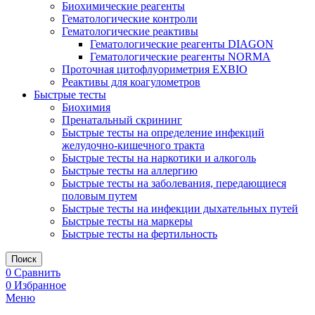
Биохимические реагенты
Гематологические контроли
Гематологические реактивы
Гематологические реагенты DIAGON
Гематологические реагенты NORMA
Проточная цитофлуориметрия EXBIO
Реактивы для коагулометров
Быстрые тесты
Биохимия
Пренатальный скрининг
Быстрые тесты на определение инфекций
желудочно-кишечного тракта
Быстрые тесты на наркотики и алкоголь
Быстрые тесты на аллергию
Быстрые тесты на заболевания, передающиеся
половым путем
Быстрые тесты на инфекции дыхательных путей
Быстрые тесты на маркеры
Быстрые тесты на фертильность
Поиск
0
Сравнить
0
Избранное
Меню