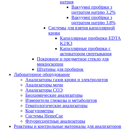
натрия
Вакуумні пробірки з
цитратом натрію 3.2%
Вакуумні пробірки з
цитратом натрію 3.8%
Системы для взятия капиллярной
крови
Капиллярные пробирки EDTA
K2/К3
Капиллярные пробирки с
активатором свертывания
Покровное и предметное стекло для
микроскопии
Штативы для пробирок
Лабораторное оборудование
Анализаторы газов крови и электролитов
Анализаторы мочи
Анализаторы СОЭ
Биохимические анализаторы
Измерители глюкозы и метаболитов
Гематологические анализаторы
Коагулометры
Системы HemoCue
Флуоресцентные анализаторы
Реактивы и контрольные материалы для анализаторов