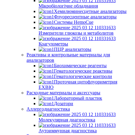
Мікробіологічне обладнання
Хемилюминесцетные анализаторы
Флуоресцентные анализаторы
Системы HemoCue
Измерители глюкозы и метаболитов
Коагулометры
ПЦР анализаторы
Реактивы и контрольные материалы для
анализаторов
Биохимические реагенты
Гематологические реактивы
Гематологические контроли
Проточная цитофлуориметрия
EXBIO
Расходные материалы и аксессуары
Лабораторный пластик
Дозатори
Аллергодиагностика
Молекулярная диагностика
Аутоиммунная диагностика