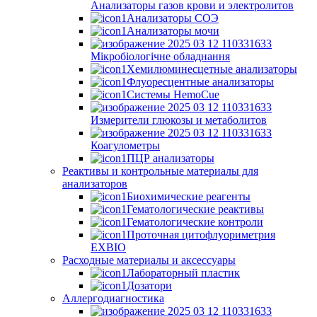
Анализаторы газов крови и электролитов
Анализаторы СОЭ
Анализаторы мочи
Мікробіологічне обладнання
Хемилюминесцетные анализаторы
Флуоресцентные анализаторы
Системы HemoCue
Измерители глюкозы и метаболитов
Коагулометры
ПЦР анализаторы
Реактивы и контрольные материалы для
анализаторов
Биохимические реагенты
Гематологические реактивы
Гематологические контроли
Проточная цитофлуориметрия
EXBIO
Расходные материалы и аксессуары
Лабораторный пластик
Дозатори
Аллергодиагностика