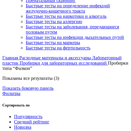
Пренатальный скрининг
Быстрые тесты на определение инфекций
желудочно-кишечного тракта
Быстрые тесты на наркотики и алкоголь
Быстрые тесты на аллергию
Быстрые тесты на заболевания, передающиеся
половым путем
Быстрые тесты на инфекции дыхательных путей
Быстрые тесты на маркеры
Быстрые тесты на фертильность
Главная
Расходные материалы и аксессуары
Лабораторный
пластик
Пробирки для лабораторных исследований
Пробирки
типа “Фалкон”
Сортировка:
Показаны все результаты (3)
по
Показать боковую панель
популярности
Фильтры
Сортировать по
Популярность
Средний рейтинг
Новизна