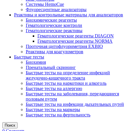
Системы HemoCue
Флуоресцентные анализаторы
Реактивы и контрольные материалы для анализаторов
Биохимические реагенты
Гематологические контроли
Гематологические реактивы
Гематологические реагенты DIAGON
Гематологические реагенты NORMA
Проточная цитофлуориметрия EXBIO
Реактивы для коагулометров
Быстрые тесты
Биохимия
Пренатальный скрининг
Быстрые тесты на определение инфекций
желудочно-кишечного тракта
Быстрые тесты на наркотики и алкоголь
Быстрые тесты на аллергию
Быстрые тесты на заболевания, передающиеся
половым путем
Быстрые тесты на инфекции дыхательных путей
Быстрые тесты на маркеры
Быстрые тесты на фертильность
Поиск
0
Сравнить