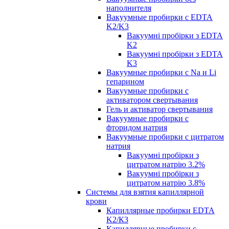
наполнителя
Вакуумные пробирки с EDTA
K2/K3
Вакуумні пробірки з EDTA
K2
Вакуумні пробірки з EDTA
K3
Вакуумные пробирки с Na и Li
гепарином
Вакуумные пробирки с
активатором свертывания
Гель и активатор свертывания
Вакуумные пробирки с
фторидом натрия
Вакуумные пробирки с цитратом
натрия
Вакуумні пробірки з
цитратом натрію 3.2%
Вакуумні пробірки з
цитратом натрію 3.8%
Системы для взятия капиллярной
крови
Капиллярные пробирки EDTA
K2/К3
Капиллярные пробирки с