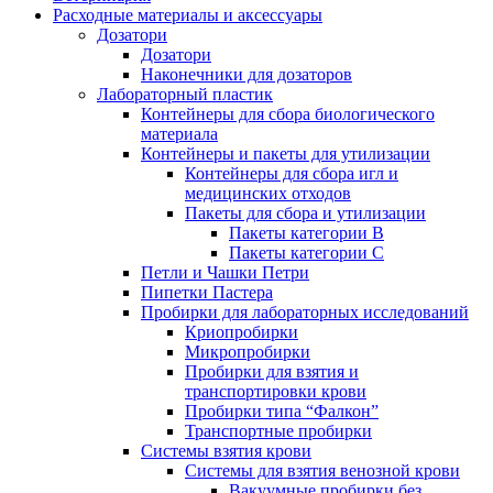
Расходные материалы и аксессуары
Дозатори
Дозатори
Наконечники для дозаторов
Лабораторный пластик
Контейнеры для сбора биологического
материала
Контейнеры и пакеты для утилизации
Контейнеры для сбора игл и
медицинских отходов
Пакеты для сбора и утилизации
Пакеты категории B
Пакеты категории C
Петли и Чашки Петри
Пипетки Пастера
Пробирки для лабораторных исследований
Криопробирки
Микропробирки
Пробирки для взятия и
транспортировки крови
Пробирки типа “Фалкон”
Транспортные пробирки
Системы взятия крови
Системы для взятия венозной крови
Вакуумные пробирки без