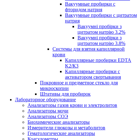
Вакуумные пробирки с
фторидом натрия
Вакуумные пробирки с цитратом
натрия
Вакуумні пробірки з
цитратом натрію 3.2%
Вакуумні пробірки з
цитратом натрію 3.8%
Системы для взятия капиллярной
крови
Капиллярные пробирки EDTA
K2/К3
Капиллярные пробирки с
активатором свертывания
Покровное и предметное стекло для
микроскопии
Штативы для пробирок
Лабораторное оборудование
Анализаторы газов крови и электролитов
Анализаторы мочи
Анализаторы СОЭ
Биохимические анализаторы
Измерители глюкозы и метаболитов
Гематологические анализаторы
Коагулометры