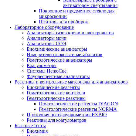
активатором свертывания
Покровное и предметное стекло для
микроскопии
Штативы для пробирок
Лабораторное оборудование
Анализаторы газов крови и электролитов
Анализаторы мочи
Анализаторы СОЭ
Биохимические анализаторы
Измерители глюкозы и метаболитов
Гематологические анализаторы
Коагулометры
Системы HemoCue
Флуоресцентные анализаторы
Реактивы и контрольные материалы для анализаторов
Биохимические реагенты
Гематологические контроли
Гематологические реактивы
Гематологические реагенты DIAGON
Гематологические реагенты NORMA
Проточная цитофлуориметрия EXBIO
Реактивы для коагулометров
Быстрые тесты
Биохимия