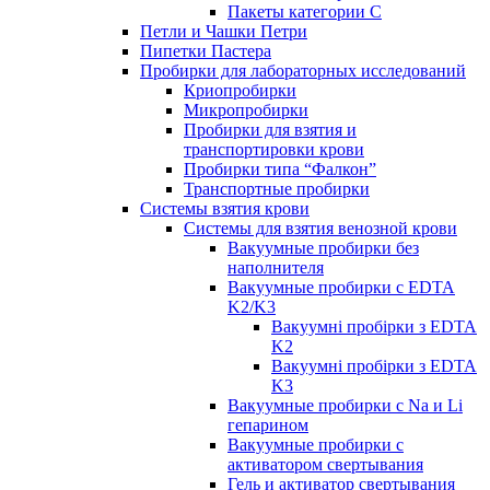
Пакеты категории C
Петли и Чашки Петри
Пипетки Пастера
Пробирки для лабораторных исследований
Криопробирки
Микропробирки
Пробирки для взятия и
транспортировки крови
Пробирки типа “Фалкон”
Транспортные пробирки
Системы взятия крови
Системы для взятия венозной крови
Вакуумные пробирки без
наполнителя
Вакуумные пробирки с EDTA
K2/K3
Вакуумні пробірки з EDTA
K2
Вакуумні пробірки з EDTA
K3
Вакуумные пробирки с Na и Li
гепарином
Вакуумные пробирки с
активатором свертывания
Гель и активатор свертывания